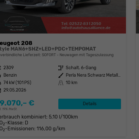
eugeot 208
tyle MAN6+SHZ+LED+PDC+TEMPOMAT
verbindliche Lieferzeit: SOFORT
Neuwagen mit Tageszulassung
eugnr.
2309
Getriebe
Schalt. 6-Gang
stoff
Benzin
Außenfarbe
Perla Nera Schwarz Metallic
tung
74 kW (101 PS)
Kilometerstand
10 km
29.05.2026
9.070,– €
Details
cl. 19% MwSt.
erbrauch kombiniert:
5,10 l/100km
O
-Klasse:
D
2
O
-Emissionen:
116,00 g/km
2