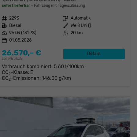
sofort lieferbar
Fahrzeug mit Tageszulassung
Fahrzeugnr.
2293
Getriebe
Automatik
Kraftstoff
Diesel
Außenfarbe
Weiß Uni ()
Leistung
96 kW (131 PS)
Kilometerstand
20 km
01.05.2026
26.570,– €
Details
incl. 19% MwSt.
Verbrauch kombiniert:
5,60 l/100km
CO
-Klasse:
E
2
CO
-Emissionen:
146,00 g/km
2