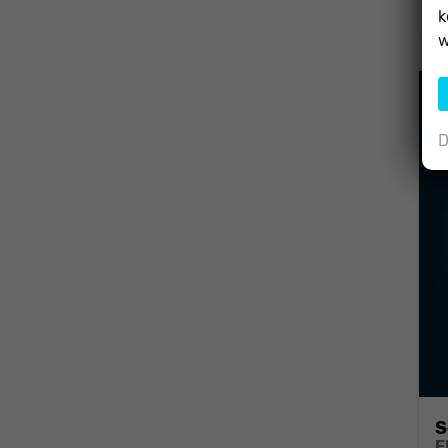
C
k
w
D
S
F