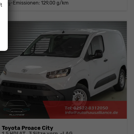
CO
-Emissionen:
129,00 g/km
t
2
Toyota Proace City
1,5 HDI AT , 3 Sitze vorn, -LAG.