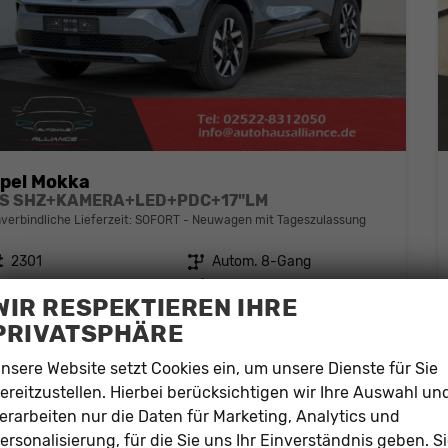
pel Mokka
S SHZ+KAMERA+LED+PDC+17"LM
verbindliche Lieferzeit: SOFORT
Neuwagen mit Tageszulassung
eugnr.
2301
Getriebe
Autom. 8-Gang
stoff
Benzin
Außenfarbe
Grafik Grau
WIR RESPEKTIEREN IHRE
tung
96 kW (131 PS)
Kilometerstand
10 km
PRIVATSPHÄRE
15.04.2026
nsere Website setzt Cookies ein, um unsere Dienste für Sie
24.402,– €
Details
ereitzustellen. Hierbei berücksichtigen wir Ihre Auswahl un
cl. 19% MwSt.
erarbeiten nur die Daten für Marketing, Analytics und
erbrauch kombiniert:
6,10 l/100km
O
-Klasse:
E
ersonalisierung, für die Sie uns Ihr Einverständnis geben. S
2