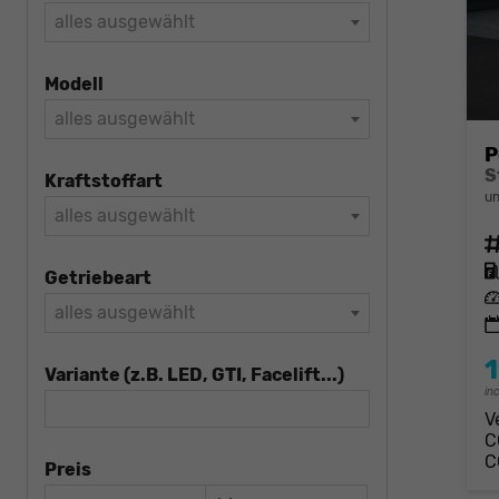
alles ausgewählt
Modell
alles ausgewählt
P
S
Kraftstoffart
un
alles ausgewählt
Fahrz
Kraft
Getriebeart
Leis
alles ausgewählt
1
Variante (z.B. LED, GTI, Facelift...)
in
V
C
C
Preis