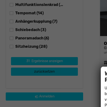
Multifunktionslenkrad
(28)
Tempomat
(14)
Anhängerkupplung
(7)
Schiebedach
(3)
Panoramadach
(6)
O
Sitzheizung
(28)
G
un
31
Ergebnisse anzeigen
Fahrz
Kraft
zurücksetzen
Leis
U
b
in
Anmelden
v
V
C
P