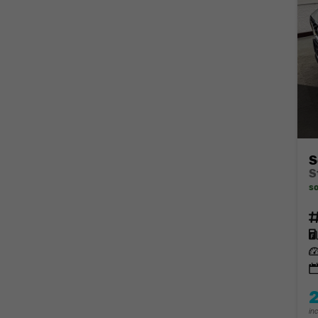
S
so
Fahrz
Kraft
Leis
in