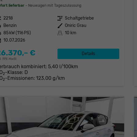
fort lieferbar
Neuwagen mit Tageszulassung
eugnr.
2218
Getriebe
Schaltgetriebe
stoff
Benzin
Außenfarbe
Oniric Grau
tung
85 kW (116 PS)
Kilometerstand
10 km
10.07.2026
26.370,– €
Details
cl. 19% MwSt.
erbrauch kombiniert:
5,40 l/100km
O
-Klasse:
D
2
O
-Emissionen:
123,00 g/km
2