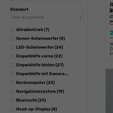
Fahrz
Standort
Kraft
Leis
alles ausgewählt
Allradantrieb
(7)
Xenon-Scheinwerfer
(0)
in
V
LED-Scheinwerfer
(24)
C
C
Einparkhilfe vorne
(22)
Einparkhilfe hinten
(27)
Einparkhilfe mit Kamera
(21)
Bordcomputer
(25)
Navigationssystem
(19)
Bluetooth
(29)
Head-up-Display
(4)