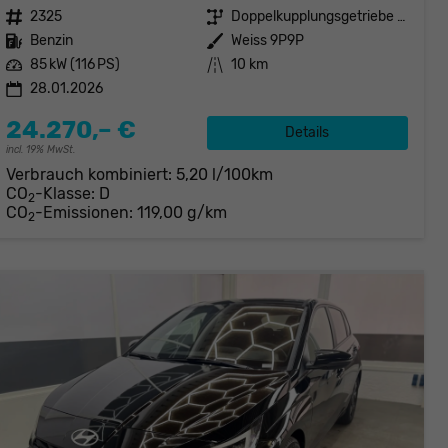
Fahrzeugnr.
2325
Getriebe
Doppelkupplungsgetriebe (DSG)
Kraftstoff
Benzin
Außenfarbe
Weiss 9P9P
Leistung
85 kW (116 PS)
Kilometerstand
10 km
28.01.2026
24.270,– €
Details
incl. 19% MwSt.
Verbrauch kombiniert:
5,20 l/100km
CO
-Klasse:
D
2
CO
-Emissionen:
119,00 g/km
2