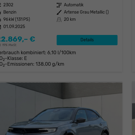
eugnr.
2302
Getriebe
Automatik
stoff
Benzin
Außenfarbe
Artense Grau Metallic ()
tung
96 kW (131 PS)
Kilometerstand
20 km
01.09.2025
22.869,– €
Details
cl. 19% MwSt.
erbrauch kombiniert:
6,10 l/100km
O
-Klasse:
E
2
O
-Emissionen:
138,00 g/km
2