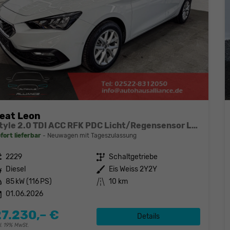
eat Leon
Style 2.0 TDI ACC RFK PDC Licht/Regensensor LED
fort lieferbar
Neuwagen mit Tageszulassung
eugnr.
2229
Getriebe
Schaltgetriebe
stoff
Diesel
Außenfarbe
Eis Weiss 2Y2Y
tung
85 kW (116 PS)
Kilometerstand
10 km
01.06.2026
27.230,– €
Details
cl. 19% MwSt.