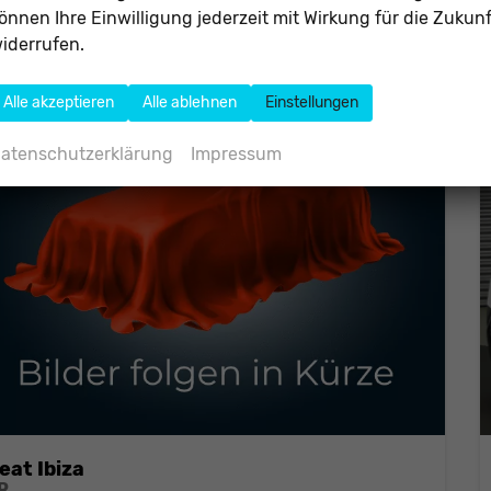
O
-Emissionen:
138,00 g/km
önnen Ihre Einwilligung jederzeit mit Wirkung für die Zukunf
2
iderrufen.
Alle akzeptieren
Alle ablehnen
Einstellungen
atenschutzerklärung
Impressum
eat Ibiza
R