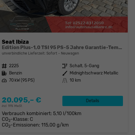
Seat Ibiza
Edition Plus-1,0 TSI 95 PS-5 Jahre Garantie-Tempomat ACC-LED-Winterpaket-16 Zoll-Sofort
unverbindliche Lieferzeit: Sofort
Neuwagen
Fahrzeugnr.
2225
Getriebe
Schalt. 5-Gang
Kraftstoff
Benzin
Außenfarbe
Midnightschwarz Metallic
Leistung
70 kW (95 PS)
Kilometerstand
10 km
20.095,– €
Details
incl. 19% MwSt.
Verbrauch kombiniert:
5,10 l/100km
CO
-Klasse:
C
2
CO
-Emissionen:
115,00 g/km
2