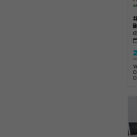
so
Fahrz
Kraft
Leis
in
V
C
C