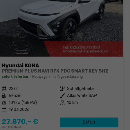
Hyundai KONA
PREMIUM PLUS NAVI RFK PDC SMART KEY SHZ
sofort lieferbar
Neuwagen mit Tageszulassung
Fahrzeugnr.
2272
Getriebe
Schaltgetriebe
Kraftstoff
Benzin
Außenfarbe
Atlas White SAW
Leistung
101 kW (138 PS)
Kilometerstand
10 km
19.03.2026
27.870,– €
Details
incl. 19% MwSt.