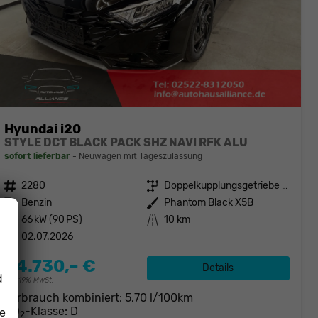
Hyundai i20
STYLE DCT BLACK PACK SHZ NAVI RFK ALU
sofort lieferbar
Neuwagen mit Tageszulassung
Fahrzeugnr.
2280
Getriebe
Doppelkupplungsgetriebe (DSG)
Kraftstoff
Benzin
Außenfarbe
Phantom Black X5B
Leistung
66 kW (90 PS)
Kilometerstand
10 km
02.07.2026
24.730,– €
Details
d
incl. 19% MwSt.
Verbrauch kombiniert:
5,70 l/100km
CO
-Klasse:
D
ie
2