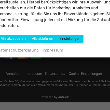
Samstag von 09:00 Uhr - 14:00 Uhr
ereitzustellen. Hierbei berücksichtigen wir Ihre Auswahl un
erarbeiten nur die Daten für Marketing, Analytics und
TÜV-Partnerschaft: Jeden Mittwoch um 13:30 Uhr (GTÜ)
ersonalisierung, für die Sie uns Ihr Einverständnis geben. S
und Freitag um 10:00 Uhr (DEKRA).
önnen Ihre Einwilligung jederzeit mit Wirkung für die Zukunf
Wir sorgen für die Qualität Ihres Fahrzeugs!
iderrufen.
Folgen Sie uns
Alle akzeptieren
Alle ablehnen
Einstellungen
atenschutzerklärung
Impressum
Anmelden
Impressum
Datenschutz
Cookie-Einstellungen
spezifischen CO
-Emissionen und gegebenenfalls zum Stromverbrauch neuer PKW können d
2
nommen werden, der an allen Verkaufsstellen und bei der 'Deutschen Automobil Treuha
Powered by Autrado