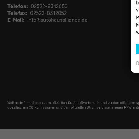
b
Telefon:
02522-8312050
v
Telefax:
02522-8312052
P
E-Mail:
info@autohausalliance.de
k
w
D
Weitere Informationen zum offiziellen Kraftstoffverbrauch und zu den offiziellen 
spezifischen CO
-Emissionen und den offiziellen Stromverbrauch neuer PKW' ent
2