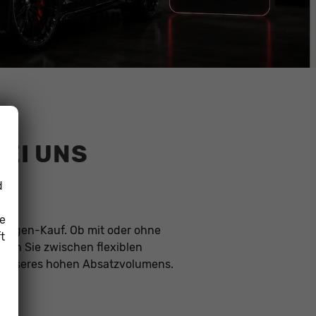
BEI UNS
d
ie
euwagen-Kauf. Ob mit oder ohne
t
hlen Sie zwischen flexiblen
nk unseres hohen Absatzvolumens.