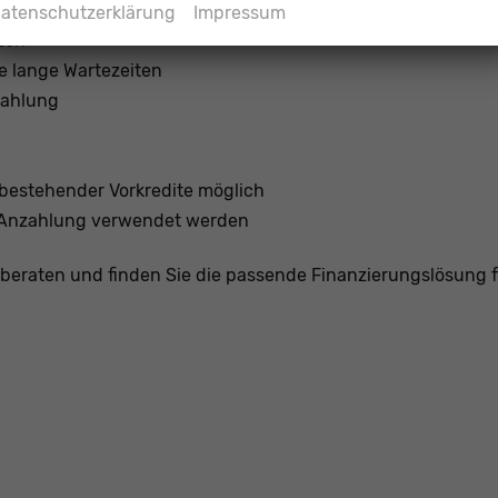
atenschutzerklärung
Impressum
zen
e lange Wartezeiten
zahlung
bestehender Vorkredite möglich
s Anzahlung verwendet werden
beraten und finden Sie die passende Finanzierungslösung f