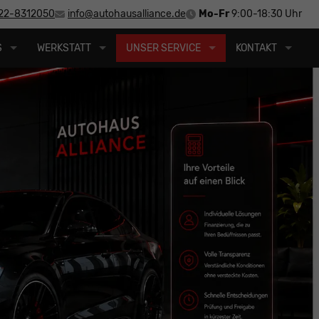
22-8312050
info@autohausalliance.de
Mo-Fr
9:00-18:30 Uhr
S
WERKSTATT
UNSER SERVICE
KONTAKT