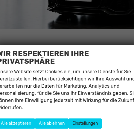
WIR RESPEKTIEREN IHRE
PRIVATSPHÄRE
SIE IHREN TRAUMWAGEN 
nsere Website setzt Cookies ein, um unsere Dienste für Sie
ereitzustellen. Hierbei berücksichtigen wir Ihre Auswahl un
urch fixe Raten!
erarbeiten nur die Daten für Marketing, Analytics und
ersonalisierung, für die Sie uns Ihr Einverständnis geben. S
Zinssätze und individuell anpassbare Ratenpläne für Ihren N
önnen Ihre Einwilligung jederzeit mit Wirkung für die Zukunf
passende Finanzierungsmöglichkeit für Ihre Bedürfnisse. Wä
iderrufen.
und profitieren Sie von unseren günstigen Konditionen da
ellt Ihnen ein individuelles Angebot.
Alle akzeptieren
Alle ablehnen
Einstellungen