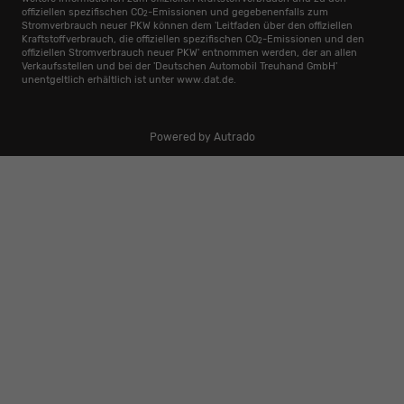
offiziellen spezifischen CO
-Emissionen und gegebenenfalls zum
2
Stromverbrauch neuer PKW können dem 'Leitfaden über den offiziellen
Kraftstoffverbrauch, die offiziellen spezifischen CO
-Emissionen und den
2
offiziellen Stromverbrauch neuer PKW' entnommen werden, der an allen
Verkaufsstellen und bei der 'Deutschen Automobil Treuhand GmbH'
unentgeltlich erhältlich ist unter www.dat.de.
Powered by Autrado