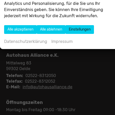
Volvo
Analytics und Personalisierung, für die Sie uns Ihr
Einverständnis geben. Sie können Ihre Einwilligung
jederzeit mit Wirkung für die Zukunft widerrufen.
Anmelden
Alle akzeptieren
Alle ablehnen
Einstellungen
Datenschutzerklärung
Impressum
Autohaus Alliance e.K.
Mittelweg 83
59302
Oelde
Telefon:
02522-8312050
Telefax:
02522-8312052
E-Mail:
info@autohausalliance.de
Öffnungszeiten
Montag bis Freitag 09:00 -18:30 Uhr