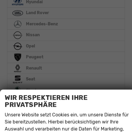
Hyundai
Land Rover
Mercedes-Benz
Nissan
Opel
Peugeot
Renault
Seat
Skoda
WIR RESPEKTIEREN IHRE
Smart
PRIVATSPHÄRE
Toyota
Unsere Website setzt Cookies ein, um unsere Dienste für
Sie bereitzustellen. Hierbei berücksichtigen wir Ihre
Volkswagen
Auswahl und verarbeiten nur die Daten für Marketing,