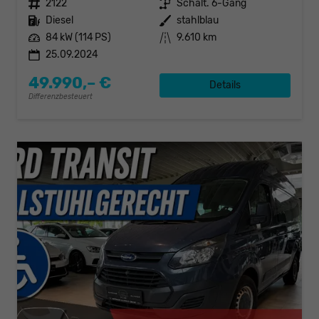
Fahrzeugnr.
2122
Getriebe
Schalt. 6-Gang
Kraftstoff
Diesel
Außenfarbe
stahlblau
Leistung
84 kW (114 PS)
Kilometerstand
9.610 km
25.09.2024
49.990,– €
Details
Differenzbesteuert