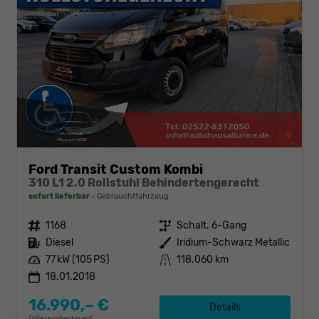
Ford Transit Custom Kombi
310 L1 2.0 Rollstuhl Behindertengerecht
sofort lieferbar
Gebrauchtfahrzeug
Fahrzeugnr.
1168
Getriebe
Schalt. 6-Gang
Kraftstoff
Diesel
Außenfarbe
Iridium-Schwarz Metallic
Leistung
77 kW (105 PS)
Kilometerstand
118.060 km
18.01.2018
16.990,– €
Details