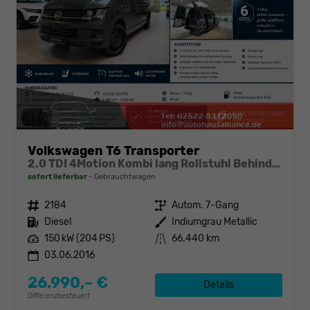
Volkswagen T6 Transporter
2.0 TDI 4Motion Kombi lang Rollstuhl Behindertengerecht
sofort lieferbar
Gebrauchtwagen
Fahrzeugnr.
2184
Getriebe
Autom. 7-Gang
Kraftstoff
Diesel
Außenfarbe
Indiumgrau Metallic
Leistung
150 kW (204 PS)
Kilometerstand
66.440 km
03.06.2016
26.990,– €
Details
Differenzbesteuert