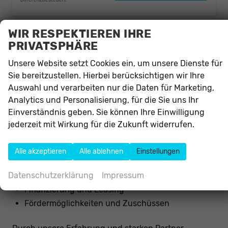
Differenzbesteuert
WIR RESPEKTIEREN IHRE
PRIVATSPHÄRE
IHR PARTNER FÜR MODERNE
HANDICAP FAHRZEUGE
Unsere Website setzt Cookies ein, um unsere Dienste für
Sie bereitzustellen. Hierbei berücksichtigen wir Ihre
Als spezialisierter Autohändler sind wir Ihr
Auswahl und verarbeiten nur die Daten für Marketing,
Ansprechpartner für hochwertige
Analytics und Personalisierung, für die Sie uns Ihr
behindertengerechte Fahrzeuge
und moderne
Einverständnis geben. Sie können Ihre Einwilligung
Handicap Fahrzeuge
.
jederzeit mit Wirkung für die Zukunft widerrufen.
Wir unterstützen Sie bei:
Alle akzeptieren
Alle ablehnen
Einstellungen
Auswahl des passenden Modells
Datenschutzerklärung
Impressum
Individuellen Umbauten und Anpassungen
Finanzierung und Leasing
Fördermöglichkeiten und Zuschüssen