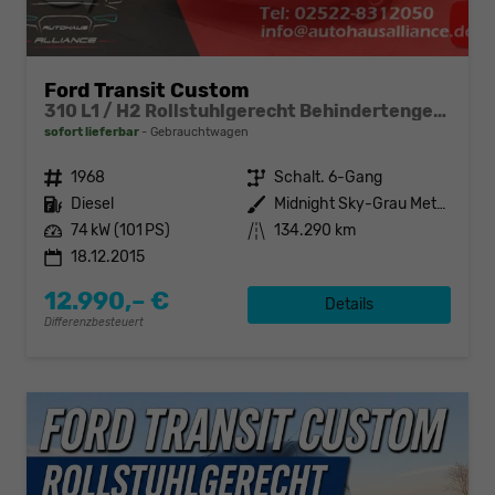
Ford Transit Custom
310 L1 / H2 Rollstuhlgerecht Behindertengerecht
sofort lieferbar
Gebrauchtwagen
Fahrzeugnr.
1968
Getriebe
Schalt. 6-Gang
Kraftstoff
Diesel
Außenfarbe
Midnight Sky-Grau Metallic
Leistung
74 kW (101 PS)
Kilometerstand
134.290 km
18.12.2015
12.990,– €
Details
Differenzbesteuert