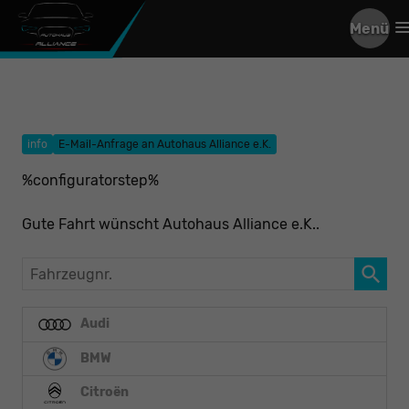
Menü
info
E-Mail-Anfrage an Autohaus Alliance e.K.
%configuratorstep%
Gute Fahrt wünscht Autohaus Alliance e.K..
Fahrzeugnr.
Audi
BMW
Citroën