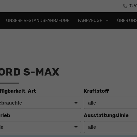
025
UNSERE BESTANDSFAHRZEUGE
FAHRZEUGE
ÜBER UN
o
ORD S-MAX
fügbarkeit, Art
Kraftstoff
rieb
Ausstattungslinie