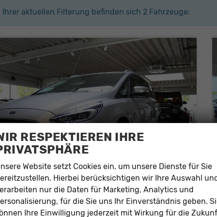
n Ihrer aktuellen Filterung befinden sich
2
Fahrzeuge:
WIR RESPEKTIEREN IHRE
PRIVATSPHÄRE
nsere Website setzt Cookies ein, um unsere Dienste für Sie
ereitzustellen. Hierbei berücksichtigen wir Ihre Auswahl un
erarbeiten nur die Daten für Marketing, Analytics und
ersonalisierung, für die Sie uns Ihr Einverständnis geben. S
ord S-MAX
önnen Ihre Einwilligung jederzeit mit Wirkung für die Zukunf