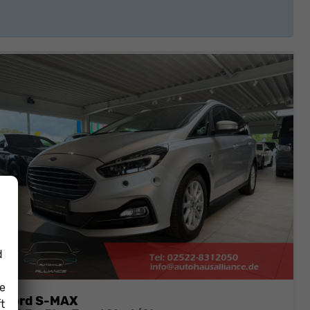
d
ie
Ford S-MAX
t