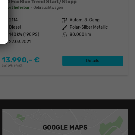
2.0 EcoBlue Trend Start/Stopp
sofort lieferbar
Gebrauchtwagen
Fahrzeugnr.
2114
Getriebe
Autom. 8-Gang
Kraftstoff
Diesel
Außenfarbe
Polar-Silber Metallic
Leistung
140 kW (190 PS)
Kilometerstand
80.000 km
22.03.2021
13.990,– €
Details
incl. 19% MwSt.
GOOGLE MAPS