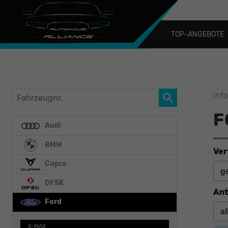
TOP-ANGEBOTE
Fahrzeugnr.
inf
F
Audi
BMW
Ver
Cupra
DFSK
Ant
Ford
S-MAX