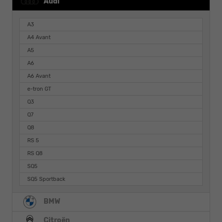
Audi
A3
A4 Avant
A5
A6
A6 Avant
e-tron GT
Q3
Q7
Q8
RS 5
RS Q8
SQ5
SQ5 Sportback
BMW
Citroën