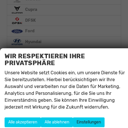
Cupra
DFSK
Ford
Hyundai
Land Rover
WIR RESPEKTIEREN IHRE
PRIVATSPHÄRE
Mercedes-Benz
Unsere Website setzt Cookies ein, um unsere Dienste für
Nissan
Sie bereitzustellen. Hierbei berücksichtigen wir Ihre
Opel
Auswahl und verarbeiten nur die Daten für Marketing,
Analytics und Personalisierung, für die Sie uns Ihr
Peugeot
Einverständnis geben. Sie können Ihre Einwilligung
Renault
jederzeit mit Wirkung für die Zukunft widerrufen.
Seat
Alle akzeptieren
Alle ablehnen
Einstellungen
Skoda