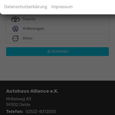
Datenschutzerklärung
Impressum
Smart
Toyota
Volkswagen
Volvo
Anmelden
Autohaus Alliance e.K.
Mittelweg 83
59302
Oelde
Telefon:
02522-8312050