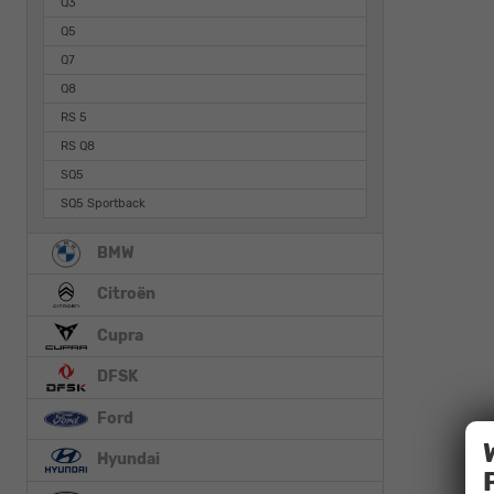
Q3
Q5
Q7
Q8
RS 5
RS Q8
SQ5
SQ5 Sportback
BMW
Citroën
Cupra
DFSK
Ford
Hyundai