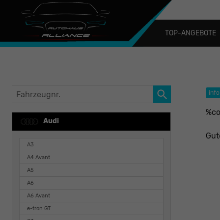
TOP-ANGEBOTE
Fahrzeugnr.
info
%co
Audi
Gut
A3
A4 Avant
A5
A6
A6 Avant
e-tron GT