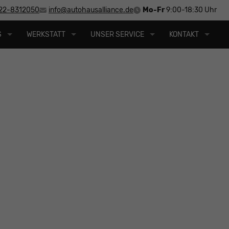
22-8312050
info@autohausalliance.de
Mo-Fr
9:00-18:30 Uhr
S
WERKSTATT
UNSER SERVICE
KONTAKT