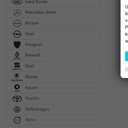
Land Rover
U
Mercedes-Benz
b
v
Nissan
P
k
Opel
w
Peugeot
Renault
Seat
D
Skoda
Smart
Toyota
Volkswagen
Volvo