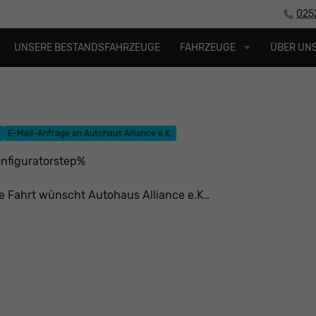
025
UNSERE BESTANDSFAHRZEUGE
FAHRZEUGE
ÜBER UN
E-Mail-Anfrage an Autohaus Alliance e.K.
nfiguratorstep%
e Fahrt wünscht Autohaus Alliance e.K..