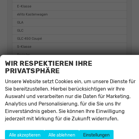
E-Klasse
eVito Kastenwagen
GLA
GLC
GLC 450 Coupé
S-Klasse
Sprinter
WIR RESPEKTIEREN IHRE
Vito
PRIVATSPHÄRE
Vito Kastenwagen
Unsere Website setzt Cookies ein, um unsere Dienste für
Nissan
Sie bereitzustellen. Hierbei berücksichtigen wir Ihre
Auswahl und verarbeiten nur die Daten für Marketing,
Opel
Analytics und Personalisierung, für die Sie uns Ihr
Peugeot
Einverständnis geben. Sie können Ihre Einwilligung
jederzeit mit Wirkung für die Zukunft widerrufen.
Renault
Seat
Alle akzeptieren
Alle ablehnen
Einstellungen