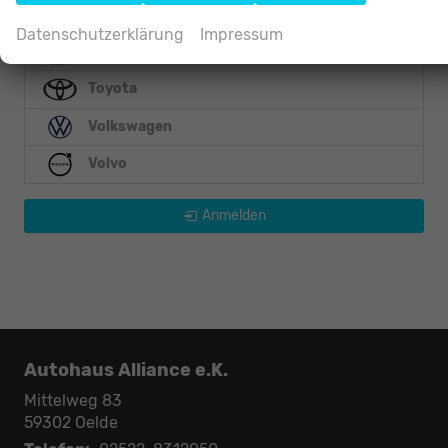
Skoda
Datenschutzerklärung
Impressum
Smart
Toyota
Volkswagen
Volvo
Anmelden
Autohaus Alliance e.K.
Mittelweg 83
59302
Oelde