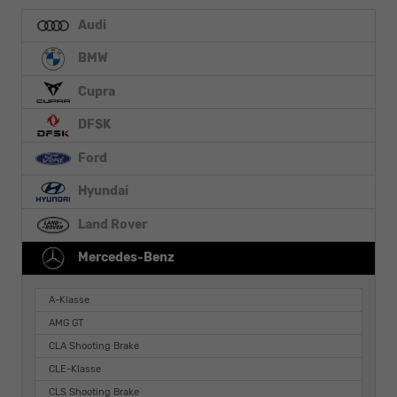
Audi
BMW
Cupra
DFSK
Ford
Hyundai
Land Rover
Mercedes-Benz
A-Klasse
AMG GT
CLA Shooting Brake
CLE-Klasse
CLS Shooting Brake