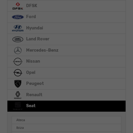
DFSK
Ford
Hyundai
Land Rover
Mercedes-Benz
Nissan
Opel
Peugeot
Renault
Seat
Ateca
Ibiza