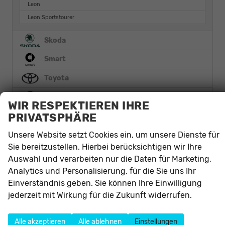
Leon
Leon Sportstourer
Skoda
Smart
Toyota
Volkswagen
WIR RESPEKTIEREN IHRE
PRIVATSPHÄRE
Volvo
Unsere Website setzt Cookies ein, um unsere Dienste für
Anmelden
Sie bereitzustellen. Hierbei berücksichtigen wir Ihre
Auswahl und verarbeiten nur die Daten für Marketing,
Analytics und Personalisierung, für die Sie uns Ihr
Einverständnis geben. Sie können Ihre Einwilligung
jederzeit mit Wirkung für die Zukunft widerrufen.
Autohaus Alliance e.K.
Alle akzeptieren
Alle ablehnen
Einstellungen