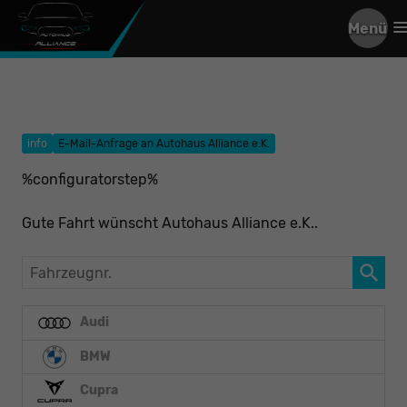
Menü
info
E-Mail-Anfrage an Autohaus Alliance e.K.
%configuratorstep%
Gute Fahrt wünscht Autohaus Alliance e.K..
Fahrzeugnr.
Audi
BMW
Cupra