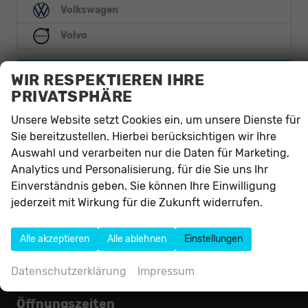
Volkswagen
Volvo
Anmelden
WIR RESPEKTIEREN IHRE
PRIVATSPHÄRE
Unsere Website setzt Cookies ein, um unsere Dienste für
Sie bereitzustellen. Hierbei berücksichtigen wir Ihre
Auswahl und verarbeiten nur die Daten für Marketing,
Analytics und Personalisierung, für die Sie uns Ihr
Autohaus Alliance e.K.
Einverständnis geben. Sie können Ihre Einwilligung
Mittelweg 83
jederzeit mit Wirkung für die Zukunft widerrufen.
59302
Oelde
Telefon:
02522-8312050
Alle akzeptieren
Alle ablehnen
Einstellungen
Telefax:
02522-8312052
E-Mail:
info@autohausalliance.de
Datenschutzerklärung
Impressum
Öffnungszeiten