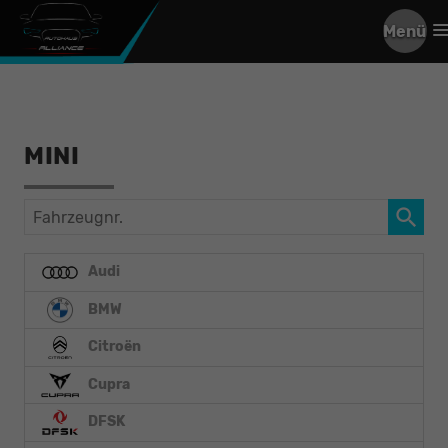
Menü
MINI
Fahrzeugnr.
Audi
BMW
Citroën
Cupra
DFSK