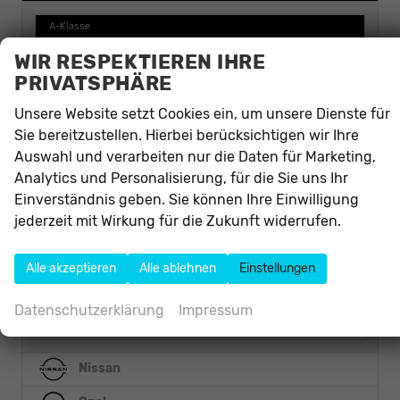
A-Klasse
AMG GT
WIR RESPEKTIEREN IHRE
CLA Shooting Brake
PRIVATSPHÄRE
CLE-Klasse
Unsere Website setzt Cookies ein, um unsere Dienste für
CLS Shooting Brake
Sie bereitzustellen. Hierbei berücksichtigen wir Ihre
E-Klasse
Auswahl und verarbeiten nur die Daten für Marketing,
eVito Kastenwagen
Analytics und Personalisierung, für die Sie uns Ihr
GLA
Einverständnis geben. Sie können Ihre Einwilligung
GLC
jederzeit mit Wirkung für die Zukunft widerrufen.
GLC 450 Coupé
S-Klasse
Alle akzeptieren
Alle ablehnen
Einstellungen
Sprinter
Vito
Datenschutzerklärung
Impressum
Vito Kastenwagen
Nissan