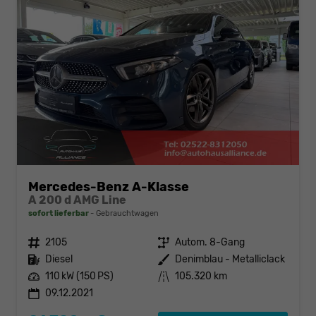
Mercedes-Benz A-Klasse
A 200 d AMG Line
sofort lieferbar
Gebrauchtwagen
Fahrzeugnr.
2105
Getriebe
Autom. 8-Gang
Kraftstoff
Diesel
Außenfarbe
Denimblau - Metalliclack
Leistung
110 kW (150 PS)
Kilometerstand
105.320 km
09.12.2021