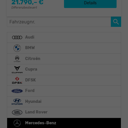
21.790,– €
Details
Differenzbesteuert
Fahrzeugnr.
Audi
BMW
Citroën
Cupra
DFSK
Ford
Hyundai
Land Rover
Mercedes-Benz