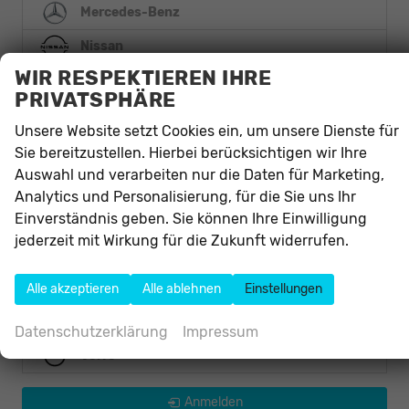
Mercedes-Benz
Nissan
WIR RESPEKTIEREN IHRE
Opel
PRIVATSPHÄRE
Peugeot
Unsere Website setzt Cookies ein, um unsere Dienste für
Renault
Sie bereitzustellen. Hierbei berücksichtigen wir Ihre
Auswahl und verarbeiten nur die Daten für Marketing,
Seat
Analytics und Personalisierung, für die Sie uns Ihr
Einverständnis geben. Sie können Ihre Einwilligung
Skoda
jederzeit mit Wirkung für die Zukunft widerrufen.
Smart
Toyota
Alle akzeptieren
Alle ablehnen
Einstellungen
Volkswagen
Datenschutzerklärung
Impressum
Volvo
Anmelden