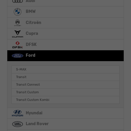
Audi
BMW
Citroën
Cupra
DFSK
Ford
S-MAX
Transit
Transit Connect
Transit Custom
Transit Custom Kombi
Hyundai
Land Rover