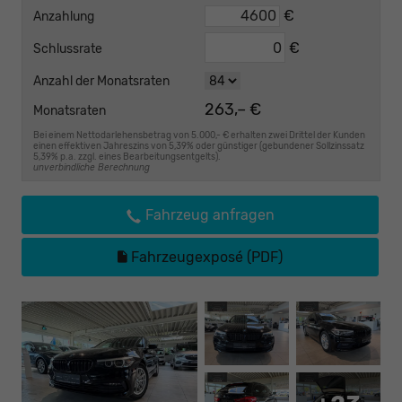
€
Anzahlung
€
Schlussrate
Anzahl der Monatsraten
263,– €
Monatsraten
Bei einem Nettodarlehensbetrag von 5.000,- € erhalten zwei Drittel der Kunden
einen effektiven Jahreszins von 5,39% oder günstiger (gebundener Sollzinssatz
5,39% p.a. zzgl. eines Bearbeitungsentgelts).
unverbindliche Berechnung
Fahrzeug anfragen
Fahrzeugexposé (PDF)