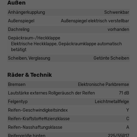
Außen
Anhängerkupplung
Schwenkbar
Außenspiegel
Außenspiegel elektrisch verstellbar
Dachreling
vorhanden
Gepäckraum-/Heckklappe
Elektrische Heckklappe, Gepäckraumklappe automatisch
betätigt
Scheiben, Verglasung
Getönte Scheiben
Räder & Technik
Bremsen
Elektronische Parkbremse
Lautstärke externes Rollgeräusch der Reifen
71 dB
Felgentyp
Leichtmetallfelge
Reifen-Geschwindigkeitsindex
Y
Reifen-Kraftstoffeffizienzklasse
C
Reifen-Nasshaftungsklasse
A
Reifengröße hinten
225/55R17