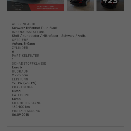
+23
AUSSENFARBE
Schwarz Ii/Bonnet Fluid Black
INNENAUSSTATTUNG
Stoff / Kunstleder / Mikrofaser - Schwarz / Anth.
GETRIEBE
Autom. 8-Gang
ZYLINDER
6
PARTIKELFILTER
1
SCHADSTOFFKLASSE
Euro 6
HUBRAUM
2.993 ccm
LEISTUNG
195 kW (265 PS)
KRAFTSTOFF
Diesel
KATEGORIE
Kombi
KILOMETERSTAND
162.400 km
ERSTZULASSUNG
06.09.2018