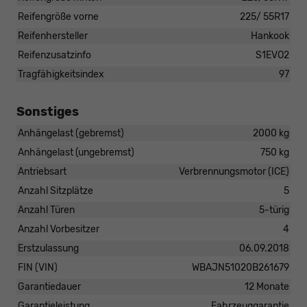
Reifengröße vorne
225/ 55R17
Reifenhersteller
Hankook
Reifenzusatzinfo
S1EVO2
Tragfähigkeitsindex
97
Sonstiges
Anhängelast (gebremst)
2000 kg
Anhängelast (ungebremst)
750 kg
Antriebsart
Verbrennungsmotor (ICE)
Anzahl Sitzplätze
5
Anzahl Türen
5-türig
Anzahl Vorbesitzer
4
Erstzulassung
06.09.2018
FIN (VIN)
WBAJN51020B261679
Garantiedauer
12 Monate
Garantieleistung
Fahrzeuggarantie