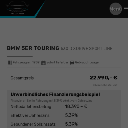
Menü
BMW 5ER TOURING
530 D XDRIVE SPORT LINE
Fahrzeugnr.:
1989
sofort lieferbar
Gebrauchtwagen
22.990,– €
Gesamtpreis
Differenzbesteuert
Unverbindliches Finanzierungsbeispiel
Finanzieren Sie Ihr Fahrzeug mit 5,39% effektivem Jahreszins
18.390,– €
Nettodarlehensbetrag
5,39%
Effektiver Jahreszins
5,39%
Gebundener Sollzinssatz