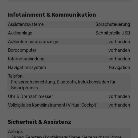
Infotainment & Kommunikation
Assistenzsysteme
Sprachsteuerung
Audioanlage
Schnittstelle USB
Außentemperaturanzeige
vorhanden
Bordcomputer
vorhanden
Internetanbindung
vorhanden
Navigationssystem
Navigation
Telefon
Freisprecheinrichtung, Bluetooth, Induktionsladen für
Smartphones
Uhr & Drehzahlmesser
vorhanden
Volldigitales Kombiinstrument (Virtual Cockpit)
vorhanden
Sicherheit & Assistenz
Airbags
Airbag, Fenster-/Kopfairbags Vorne, Seitenairbags Vorne,