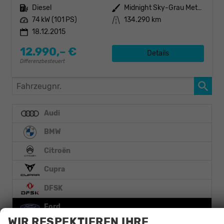
Kraftstoff
Diesel
Außenfarbe
Midnight Sky-Grau Metallic
Leistung
74 kW (101 PS)
Kilometerstand
134.290 km
18.12.2015
12.990,– €
Details
Differenzbesteuert
Fahrzeugnr.
Audi
BMW
Citroën
Cupra
DFSK
Ford
WIR RESPEKTIEREN IHRE