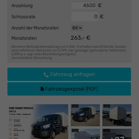
€
Anzahlung
€
Schlussrate
Anzahl der Monatsraten
263,– €
Monatsraten
Bei einem Nettodarlehensbetrag von 5.000,- € erhalten zwei Drittel der Kunden
einen effektiven Jahreszins von 5,39% oder günstiger (gebundener Sollzinssatz
5,39% p.a. zzgl. eines Bearbeitungsentgelts).
unverbindliche Berechnung
Fahrzeug anfragen
Fahrzeugexposé (PDF)