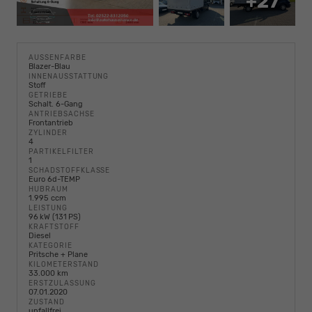
+27
AUSSENFARBE
Blazer-Blau
INNENAUSSTATTUNG
Stoff
GETRIEBE
Schalt. 6-Gang
ANTRIEBSACHSE
Frontantrieb
ZYLINDER
4
PARTIKELFILTER
1
SCHADSTOFFKLASSE
Euro 6d-TEMP
HUBRAUM
1.995 ccm
LEISTUNG
96 kW (131 PS)
KRAFTSTOFF
Diesel
KATEGORIE
Pritsche + Plane
KILOMETERSTAND
33.000 km
ERSTZULASSUNG
07.01.2020
ZUSTAND
unfallfrei