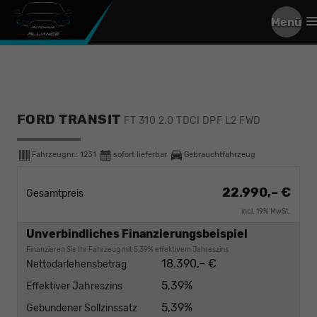
Menü
FORD TRANSIT
FT 310 2.0 TDCI DPF L2 FWD
Fahrzeugnr.:
1231
sofort lieferbar
Gebrauchtfahrzeug
22.990,– €
Gesamtpreis
incl. 19% MwSt.
Unverbindliches Finanzierungsbeispiel
Finanzieren Sie Ihr Fahrzeug mit 5,39% effektivem Jahreszins
18.390,– €
Nettodarlehensbetrag
5,39%
Effektiver Jahreszins
5,39%
Gebundener Sollzinssatz