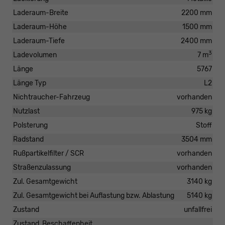
Laderaum-Breite
2200 mm
Laderaum-Höhe
1500 mm
Laderaum-Tiefe
2400 mm
3
Ladevolumen
7 m
Länge
5767
Länge Typ
L2
Nichtraucher-Fahrzeug
vorhanden
Nutzlast
975 kg
Polsterung
Stoff
Radstand
3504 mm
Rußpartikelfilter / SCR
vorhanden
Straßenzulassung
vorhanden
Zul. Gesamtgewicht
3140 kg
Zul. Gesamtgewicht bei Auflastung bzw. Ablastung
5140 kg
Zustand
unfallfrei
Zustand, Beschaffenheit