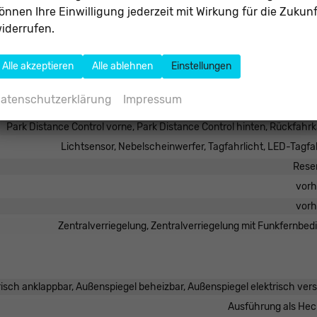
önnen Ihre Einwilligung jederzeit mit Wirkung für die Zukunf
iderrufen.
Airbag, Beifahre
Alle akzeptieren
Alle ablehnen
Einstellungen
msassistent (City-Safety), Berganfahrassistent, Abstandstempomat a
atenschutzerklärung
Impressum
Park Distance Control vorne, Park Distance Control hinten, Rückfah
Lichtsensor, Nebelscheinwerfer, Tagfahrlicht, LED-Tagfa
Rese
vor
vor
Zentralverriegelung, Zentralverriegelung mit Funkfernbe
isch anklappbar, Außenspiegel beheizbar, Außenspiegel elektrisch vers
Ausführung als Hec