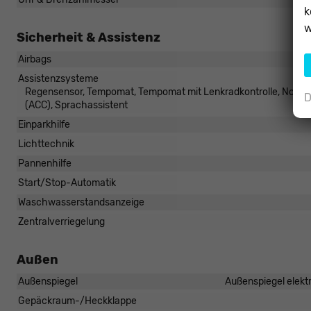
k
w
Sicherheit & Assistenz
Airbags
Assistenzsysteme
Regensensor, Tempomat, Tempomat mit Lenkradkontrolle, Notbre
D
(ACC), Sprachassistent
Einparkhilfe
Lichttechnik
Pannenhilfe
Start/Stop-Automatik
Waschwasserstandsanzeige
Zentralverriegelung
Außen
Außenspiegel
Außenspiegel elektr
Gepäckraum-/Heckklappe