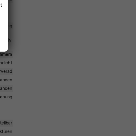
t
rairbag
daptiv
rkamera
hrlicht
rverad
handen
handen
dienung
tellbar
ktüren