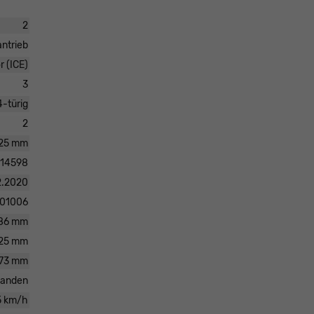
2
antrieb
 (ICE)
3
4-türig
2
25 mm
14598
2.2020
01006
86 mm
25 mm
73 mm
handen
5 km/h