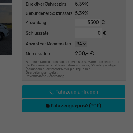
5,39%
Effektiver Jahreszins
5,39%
Gebundener Sollzinssatz
€
Anzahlung
€
Schlussrate
Anzahl der Monatsraten
200,– €
Monatsraten
Bei einem Nettodarlehensbetrag von 5.000,- € erhalten zwei Drittel
der Kunden einen effektiven Jahreszins von 5,39% oder günstiger
(gebundener Sollzinssatz 5,39% p.a. zzgl. eines
Bearbeitungsentgelts).
unverbindliche Berechnung
Fahrzeug anfragen
Fahrzeugexposé (PDF)