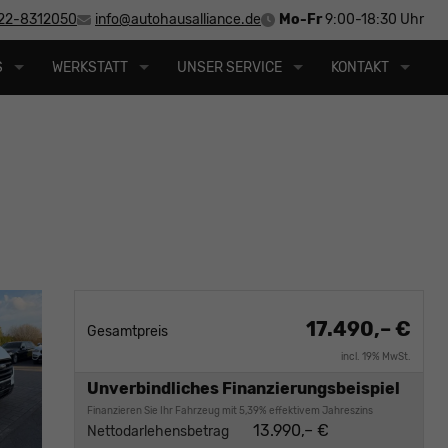
22-8312050
info@autohausalliance.de
Mo-Fr
9:00-18:30 Uhr
S
WERKSTATT
UNSER SERVICE
KONTAKT
17.490,– €
Gesamtpreis
incl. 19% MwSt.
Unverbindliches Finanzierungsbeispiel
Finanzieren Sie Ihr Fahrzeug mit 5,39% effektivem Jahreszins
13.990,– €
Nettodarlehensbetrag