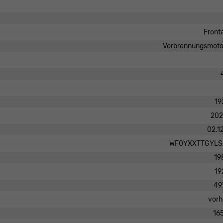
Front
Verbrennungsmotor
19
202
02.1
WF0YXXTTGYLS
19
19
49
vor
16