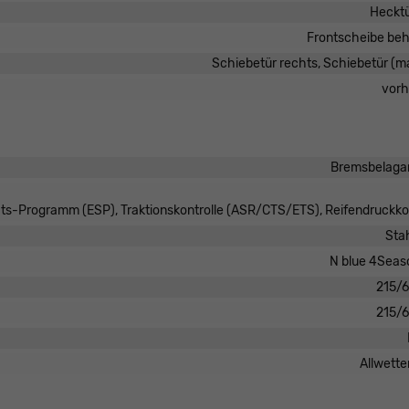
Hecktü
Frontscheibe beh
Schiebetür rechts, Schiebetür (m
vor
Bremsbelaga
täts-Programm (ESP), Traktionskontrolle (ASR/CTS/ETS), Reifendruckko
Sta
N blue 4Seas
215/
215/
Allwette