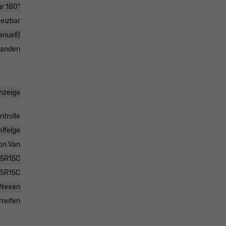
r 180°
eizbar
anuell)
handen
nzeige
ntrolle
hlfelge
on Van
65R15C
65R15C
Nexen
rreifen