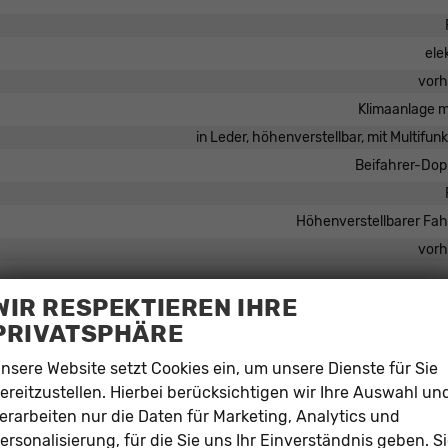
ele
vor
Klimaanlage m
in Leder, höhenverstellbar, mit Multifun
Beifahrer-Dop
Höhenverstellbarer Fah
vor
WIR RESPEKTIEREN IHRE
PRIVATSPHÄRE
Sprachste
chnittstelle USB, Digitalradio DAB, Multi-Media-Interface (MMI), Farb
nsere Website setzt Cookies ein, um unsere Dienste für Sie
ereitzustellen. Hierbei berücksichtigen wir Ihre Auswahl un
vor
erarbeiten nur die Daten für Marketing, Analytics und
Freisprecheinrichtung, Bl
ersonalisierung, für die Sie uns Ihr Einverständnis geben. S
vor