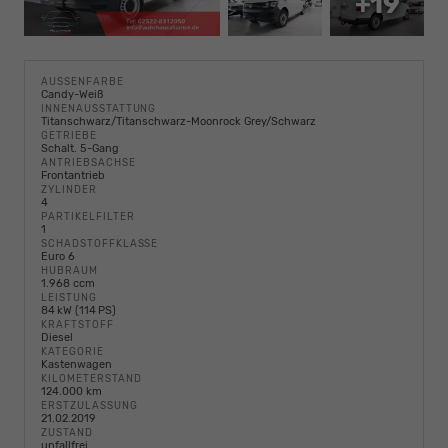
+19
AUSSENFARBE
Candy-Weiß
INNENAUSSTATTUNG
Titanschwarz/Titanschwarz-Moonrock Grey/Schwarz
GETRIEBE
Schalt. 5-Gang
ANTRIEBSACHSE
Frontantrieb
ZYLINDER
4
PARTIKELFILTER
1
SCHADSTOFFKLASSE
Euro 6
HUBRAUM
1.968 ccm
LEISTUNG
84 kW (114 PS)
KRAFTSTOFF
Diesel
KATEGORIE
Kastenwagen
KILOMETERSTAND
124.000 km
ERSTZULASSUNG
21.02.2019
ZUSTAND
unfallfrei