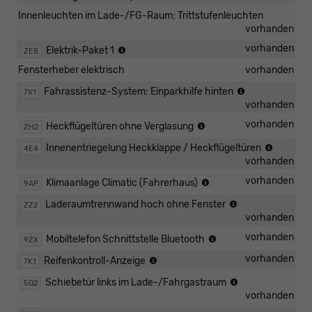
"Composition
Innenleuchten im Lade-/FG-Raum: Trittstufenleuchten
Colour"
vorhanden
Elektrikpaket
vorhanden
Elektrik-Paket 1
ZE8
I:
Fensterheber elektrisch
vorhanden
elektrische
Fensterheber
ParkPilot
Fahrassistenz-System: Einparkhilfe hinten
7X1
und
im
vorhanden
elektrisch
Heckbereich
Heckflügeltüren
vorhanden
Heckflügeltüren ohne Verglasung
verstell-
ZH2
ohne
und
Heckflü
Innenentriegelung Heckklappe / Heckflügeltüren
4E4
Fenster
beheizbare
mit
vorhanden
Außenspiegel
Entriege
Klimaanlage
vorhanden
Klimaanlage Climatic (Fahrerhaus)
9AP
von
"Climatic"
innen
Hohe
Laderaumtrennwand hoch ohne Fenster
ZZ2
im
Trennwand
vorhanden
Fahrerhaus
ohne
Mobiltelefon-
vorhanden
Mobiltelefon Schnittstelle Bluetooth
9ZX
Fenster
Schnittstelle
sowie
Reifenkontrollanzeige
vorhanden
Reifenkontroll-Anzeige
7K1
8
Kombi
Verzurrösen
Schiebetür links im Lade-/Fahrgastraum
5Q2
DSLD
zur
vorhanden
Ladegutsicheru