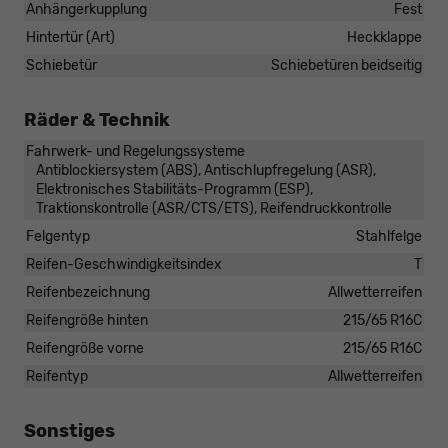
Anhängerkupplung
Fest
Hintertür (Art)
Heckklappe
Schiebetür
Schiebetüren beidseitig
Räder & Technik
Fahrwerk- und Regelungssysteme
Antiblockiersystem (ABS), Antischlupfregelung (ASR),
Elektronisches Stabilitäts-Programm (ESP),
Traktionskontrolle (ASR/CTS/ETS), Reifendruckkontrolle
Felgentyp
Stahlfelge
Reifen-Geschwindigkeitsindex
T
Reifenbezeichnung
Allwetterreifen
Reifengröße hinten
215/65 R16C
Reifengröße vorne
215/65 R16C
Reifentyp
Allwetterreifen
Sonstiges