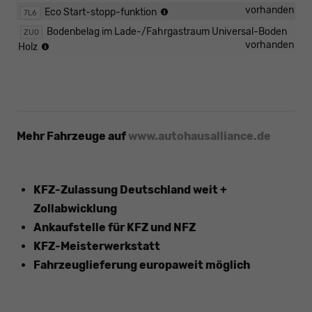
Start/Stopp-
vorhanden
Eco Start-stopp-funktion
7L6
Anlage
Bodenbelag im Lade-/Fahrgastraum Universal-Boden
ZU0
mit
Universalboden
vorhanden
Holz
Rekuperation
im
Fahrgast-/Laderaum
Mehr Fahrzeuge auf
www.autohausalliance.de
KFZ-Zulassung Deutschland weit +
Zollabwicklung
Ankaufstelle für KFZ und NFZ
KFZ-Meisterwerkstatt
Fahrzeuglieferung europaweit möglich