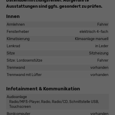
Datenübermittlungsfehler. Aufgeführte
Ausstattungen sind ggfs. gesondert zu prüfen.
Innen
Armlehnen
Fahrer
Fensterheber
elektrisch 4-fach
Klimatisierung
Klimaanlage manuell
Lenkrad
in Leder
Sitze
Sitzheizung
Sitze: Lordosenstütze
Fahrer
Trennwand
vorhanden
Trennwand mit Lüfter
vorhanden
Infotainment & Kommunikation
Audioanlage
Radio/MP3-Player, Radio, Radio/CD, Schnittstelle USB,
Touchscreen
Bordcomputer
vorhanden