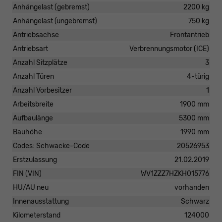
Anhängelast (gebremst)
2200 kg
Anhängelast (ungebremst)
750 kg
Antriebsachse
Frontantrieb
Antriebsart
Verbrennungsmotor (ICE)
Anzahl Sitzplätze
3
Anzahl Türen
4-türig
Anzahl Vorbesitzer
1
Arbeitsbreite
1900 mm
Aufbaulänge
5300 mm
Bauhöhe
1990 mm
Codes: Schwacke-Code
20526953
Erstzulassung
21.02.2019
FIN (VIN)
WV1ZZZ7HZKH015776
HU/AU neu
vorhanden
Innenausstattung
Schwarz
Kilometerstand
124000