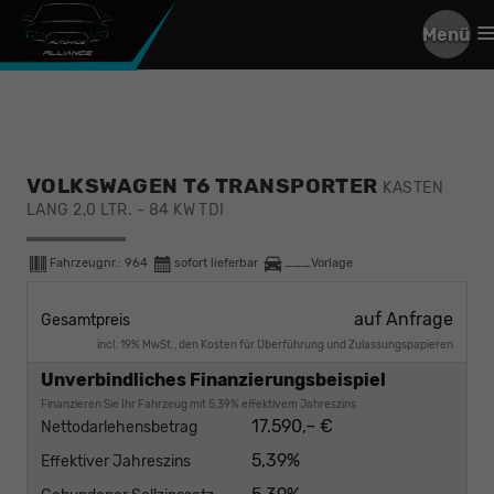
Menü
VOLKSWAGEN T6 TRANSPORTER
KASTEN
LANG 2,0 LTR. - 84 KW TDI
Fahrzeugnr.:
964
sofort lieferbar
___Vorlage
auf Anfrage
Gesamtpreis
incl. 19% MwSt., den Kosten für Überführung und Zulassungspapieren
Unverbindliches Finanzierungsbeispiel
Finanzieren Sie Ihr Fahrzeug mit 5,39% effektivem Jahreszins
17.590,– €
Nettodarlehensbetrag
5,39%
Effektiver Jahreszins