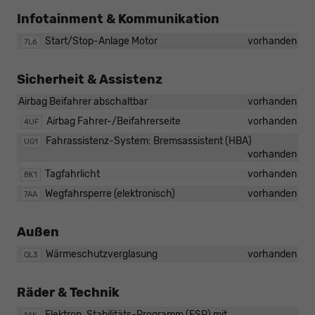
Infotainment & Kommunikation
Start/Stop-Anlage Motor
vorhanden
7L6
Sicherheit & Assistenz
Airbag Beifahrer abschaltbar
vorhanden
Airbag Fahrer-/Beifahrerseite
vorhanden
4UF
Fahrassistenz-System: Bremsassistent (HBA)
UG1
vorhanden
Tagfahrlicht
vorhanden
8K1
Wegfahrsperre (elektronisch)
vorhanden
7AA
Außen
Wärmeschutzverglasung
vorhanden
QL3
Räder & Technik
Elektron. Stabilitäts-Programm (ESP) mit