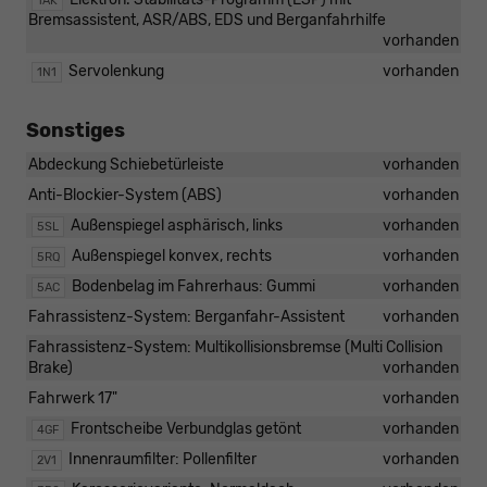
1AK
Bremsassistent, ASR/ABS, EDS und Berganfahrhilfe
vorhanden
Servolenkung
vorhanden
1N1
Sonstiges
Abdeckung Schiebetürleiste
vorhanden
Anti-Blockier-System (ABS)
vorhanden
Außenspiegel asphärisch, links
vorhanden
5SL
Außenspiegel konvex, rechts
vorhanden
5RQ
Bodenbelag im Fahrerhaus: Gummi
vorhanden
5AC
Fahrassistenz-System: Berganfahr-Assistent
vorhanden
Fahrassistenz-System: Multikollisionsbremse (Multi Collision
Brake)
vorhanden
Fahrwerk 17"
vorhanden
Frontscheibe Verbundglas getönt
vorhanden
4GF
Innenraumfilter: Pollenfilter
vorhanden
2V1