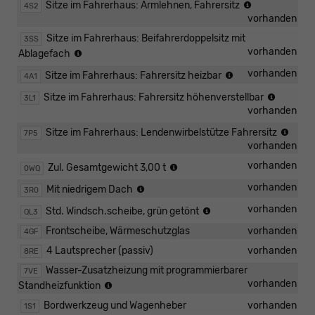
Armlehnen
Sitze im Fahrerhaus: Armlehnen, Fahrersitz
4S2
für
vorhanden
linken
Sitze im Fahrerhaus: Beifahrerdoppelsitz mit
3SS
Sitz
Doppelsitzbank
vorhanden
Ablagefach
im
im
Fahrerhaus
Sitzheizung
vorhanden
Sitze im Fahrerhaus: Fahrersitz heizbar
4A1
Fahrerhaus
für
rechts
Höhenei
Sitze im Fahrerhaus: Fahrersitz höhenverstellbar
3L1
Sitz
mit
für
vorhanden
im
Ablagefach
linken
Fahrerhaus,
Lende
Sitze im Fahrerhaus: Lendenwirbelstütze Fahrersitz
7P5
Einzelsit
links,
für
vorhanden
im
regelbar
linke
Fahrerh
Zulässiges
vorhanden
Zul. Gesamtgewicht 3,00 t
0WQ
Einze
Gesamtgewicht
in
Normaldach
vorhanden
Mit niedrigem Dach
3R0
3.000
der
kg
Waermeschutzverglas
vorhanden
1.Sit
Std. Windsch.scheibe, grün getönt
QL3
gruen
(manu
Frontscheibe, Wärmeschutzglas
vorhanden
4GF
einste
4 Lautsprecher (passiv)
vorhanden
8RE
Wasser-Zusatzheizung mit programmierbarer
7VE
Warmwasser-
vorhanden
Standheizfunktion
Zusatzheizung
Bordwerkzeug und Wagenheber
vorhanden
1S1