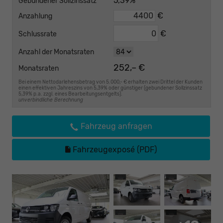
5,39%
Gebundener Sollzinssatz
€
Anzahlung
€
Schlussrate
Anzahl der Monatsraten
252,– €
Monatsraten
Bei einem Nettodarlehensbetrag von 5.000,- € erhalten zwei Drittel der Kunden
einen effektiven Jahreszins von 5,39% oder günstiger (gebundener Sollzinssatz
5,39% p.a. zzgl. eines Bearbeitungsentgelts).
unverbindliche Berechnung
Fahrzeug anfragen
Fahrzeugexposé (PDF)