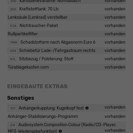
Karosserievariante: Normaldach
vorhanden
3R0
Kraftstofftank: 70 Ltr.
vorhanden
2G0
Lenksäule (Lenkrad) verstellbar
vorhanden
Nichtraucher-Paket
vorhanden
9JA
Rußpartikelfilter
vorhanden
Schadstoffarm nach Abgasnorm Euro 6
vorhanden
7MM
Schiebetür Lade-/Fahrgastraum rechts
vorhanden
5R2
Sitzbezug / Polsterung: Stoff
vorhanden
N1L
Türablagekasten vorn
vorhanden
EINGEBAUTE EXTRAS
Sonstiges
Anhängevorrichtung,
vorhanden
Anhängerkupplung: Kugelkopf fest
1D1
starr
Anhänger-Stabilisierungs-Programm
vorhanden
(inkl.
Gespannstabilisierung)
Audiosystem Composition Colour (Radio/CD-Player,
ZI4
Radio
vorhanden
MP3-Wiedergabefunktion)