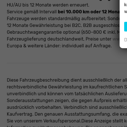
k
HU/AU bis 12 Monate werden erneuert.
w
Service gemäß Intervall
bei 10.000 km oder 12 Monate
Fahrzeuge werden standardmäßig aufbereitet; Sonderau
12 Monate Gewährleistung bei B2C, B2B ausgeschlossen (
Gebrauchtwagengarantie optional (650–800 € inkl. MwSt
Fahrzeuglieferung deutschlandweit, Preise unter
www.au
D
Europa & weitere Länder: individuell auf Anfrage.
Diese Fahrzeugbeschreibung dient ausschließlich der all
rechtsverbindliche Gewährleistung im kaufrechtlichen S
unverbindlich und können vom tatsächlichen Ausliefe
Sonderausstattungen zeigen, die gegen Aufpreis erhält
ausdrücklich vorbehalten. Verbindlich sind ausschließli
Kaufvertrag. Den genauen Ausstattungsumfang, die exak
Sie von unserem Verkaufspersonal.Diese Anzeige stellt 