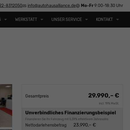
22-8312050
info@autohausalliance.de
Mo-Fr
9:00-18:30 Uhr
S
WERKSTATT
UNSER SERVICE
KONTAKT
29.990,– €
Gesamtpreis
incl. 19% MwSt.
Unverbindliches Finanzierungsbeispiel
Finanzieren Sie Ihr Fahrzeug mit 5,39% effektivem Jahreszins
23.990,– €
Nettodarlehensbetrag