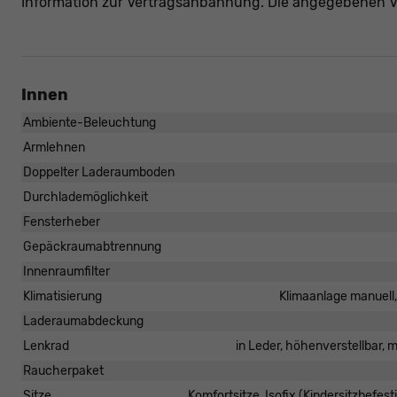
Information zur Vertragsanbahnung. Die angegebenen V
Innen
Ambiente-Beleuchtung
Armlehnen
Doppelter Laderaumboden
Durchlademöglichkeit
Fensterheber
Gepäckraumabtrennung
Innenraumfilter
Klimatisierung
Klimaanlage manuell
Laderaumabdeckung
Lenkrad
in Leder, höhenverstellbar, 
Raucherpaket
Sitze
Komfortsitze, Isofix (Kindersitzbefes