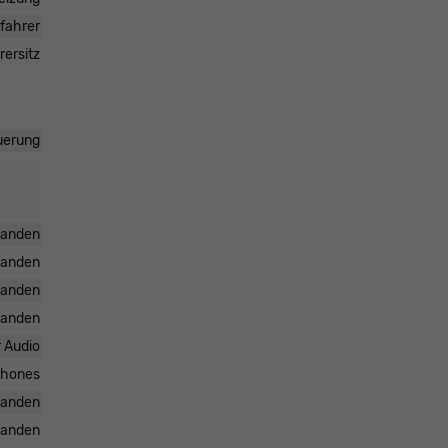
ifahrer
rersitz
uerung
handen
handen
handen
handen
r Audio
tphones
handen
handen