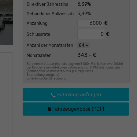
5,39%
Effektiver Jahreszins
5,39%
Gebundener Sollzinssatz
€
Anzahlung
€
Schlussrate
Anzahl der Monatsraten
343,– €
Monatsraten
o
Bei einem Nettodarlehensbetrag von 5.000,- € erhalten zwei Drittel
der Kunden einen effektiven Jahreszins von 5,39% oder günstiger
(gebundener Sollzinssatz 5,39% p.a. zzgl. eines
Bearbeitungsentgelts).
unverbindliche Berechnung
Fahrzeug anfragen
Fahrzeugexposé (PDF)