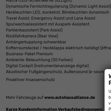
Matrix-LED-Scheinwerfer (IQ.Light)
Dynamische Fernlichtregulierung (Dynamic Light Assist)
Heckleuchten LED, dunkelrot, Blinkleuchten dynamisch
Travel Assist, Emergency Assist und Lane Assist
Spurwechselassistent mit Auspark-Assistent
Parklenkassistent (Park Assist)
Rückfahrkamera (Rear View)
Anhängerkupplung schwenkbar
Kofferraumdeckel / Heckklappe elektrisch betätigt (öffne
Business-Paket Premium
Ambiente-Beleuchtung (30 Farben)
Digital Cockpit (Instrumentenanzeige digital)
Akustischer Fußgängerschutz, Außensound (e-sound)
Proaktiver Insassenschutz
U
b
Mehr Fahrzeuge auf
www.autohausalliance.de
v
P
Kurze Kundeninformation Verkaufsbedingungen: