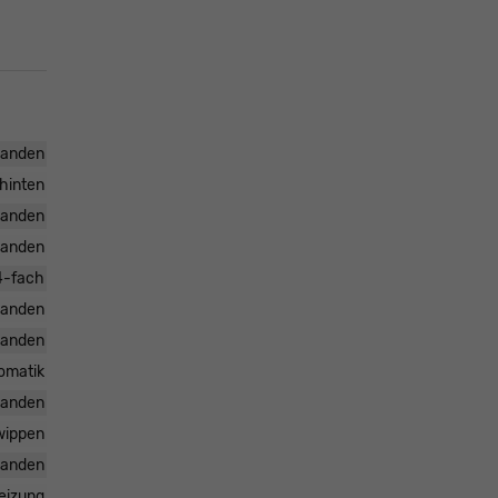
handen
 hinten
handen
handen
 4-fach
handen
handen
omatik
handen
twippen
handen
heizung