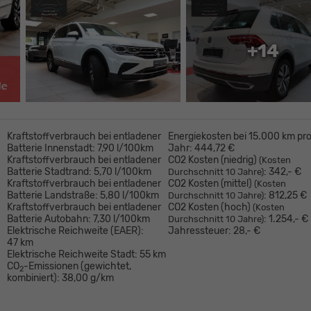
+14
Kraftstoffverbrauch bei entladener
Energiekosten bei 15.000 km pr
Batterie Innenstadt:
7,90 l/100km
Jahr:
444,72 €
Kraftstoffverbrauch bei entladener
CO2 Kosten (niedrig)
(Kosten
Batterie Stadtrand:
5,70 l/100km
:
342,- €
Durchschnitt 10 Jahre)
Kraftstoffverbrauch bei entladener
CO2 Kosten (mittel)
(Kosten
Batterie Landstraße:
5,80 l/100km
:
812,25 €
Durchschnitt 10 Jahre)
Kraftstoffverbrauch bei entladener
CO2 Kosten (hoch)
(Kosten
Batterie Autobahn:
7,30 l/100km
:
1.254,- €
Durchschnitt 10 Jahre)
Elektrische Reichweite (EAER):
Jahressteuer:
28,- €
47 km
Elektrische Reichweite Stadt:
55 km
CO
-Emissionen (gewichtet,
2
kombiniert):
38,00 g/km