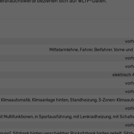
erbrauchswerte beziehen sich auf WLTP-Daten.
vor
Mittelarmlehne, Fahrer, Beifahrer, Vorne und
vor
vor
elektrisch
vor
vor
, Klimaautomatik, Klimaanlage hinten, Standheizung, 3-Zonen-Klimaaut
vor
mit Multifunktionen, in Sportausführung, mit Lenkradheizung, mit Schal
vor
tigung), Sitzbank hinten verschiebbar, Rücksitzbank hinten geteilt, Sitz