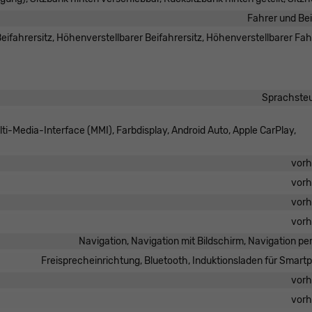
Fahrer und Be
ifahrersitz, Höhenverstellbarer Beifahrersitz, Höhenverstellbarer Fah
Sprachste
lti-Media-Interface (MMI), Farbdisplay, Android Auto, Apple CarPlay,
vor
vor
vor
vor
Navigation, Navigation mit Bildschirm, Navigation pe
Freisprecheinrichtung, Bluetooth, Induktionsladen für Smar
vor
vor