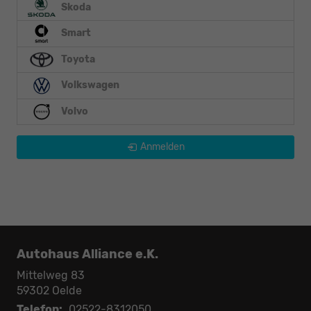
Skoda
Smart
Toyota
Volkswagen
Volvo
Anmelden
Autohaus Alliance e.K.
Mittelweg 83
59302
Oelde
Telefon:
02522-8312050