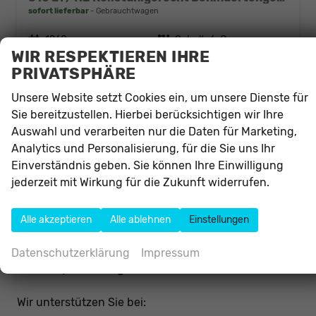
sofort lieferbar
Gebrauchtwagen
Fahrzeugnr.
1968
Getriebe
Schalt. 6-Gang
WIR RESPEKTIEREN IHRE
Kraftstoff
Diesel
Außenfarbe
Midnight Sky-Grau Metallic
PRIVATSPHÄRE
Leistung
74 kW (101 PS)
Kilometerstand
134.290 km
18.12.2015
Unsere Website setzt Cookies ein, um unsere Dienste für
Sie bereitzustellen. Hierbei berücksichtigen wir Ihre
12.990,– €
Details
Auswahl und verarbeiten nur die Daten für Marketing,
Differenzbesteuert
Analytics und Personalisierung, für die Sie uns Ihr
Einverständnis geben. Sie können Ihre Einwilligung
IHR PARTNER FÜR MODERNE
jederzeit mit Wirkung für die Zukunft widerrufen.
HANDICAP FAHRZEUGE
Als spezialisierter Autohändler sind wir Ihr
Alle akzeptieren
Alle ablehnen
Einstellungen
Ansprechpartner für hochwertige
behindertengerechte Fahrzeuge
und moderne
Datenschutzerklärung
Impressum
Handicap Fahrzeuge
.
Wir unterstützen Sie bei: