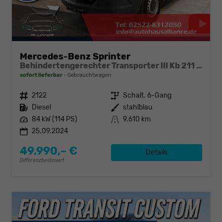
Mercedes-Benz Sprinter
Behindertengerechter Transporter III Kb 211 CDI RWD
sofort lieferbar
Gebrauchtwagen
Fahrzeugnr.
2122
Getriebe
Schalt. 6-Gang
Kraftstoff
Diesel
Außenfarbe
stahlblau
Leistung
84 kW (114 PS)
Kilometerstand
9.610 km
25.09.2024
49.990,– €
Details
Differenzbesteuert