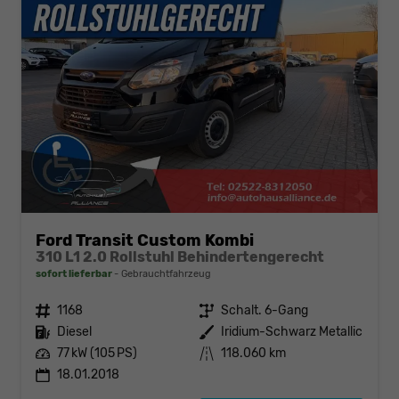
Ford Transit Custom Kombi
310 L1 2.0 Rollstuhl Behindertengerecht
sofort lieferbar
Gebrauchtfahrzeug
Fahrzeugnr.
1168
Getriebe
Schalt. 6-Gang
Kraftstoff
Diesel
Außenfarbe
Iridium-Schwarz Metallic
Leistung
77 kW (105 PS)
Kilometerstand
118.060 km
18.01.2018