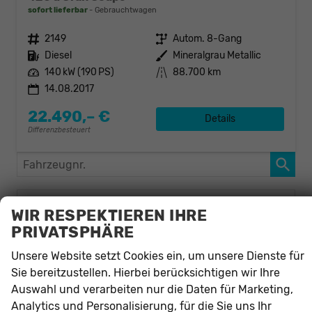
sofort lieferbar
Gebrauchtwagen
Fahrzeugnr.
2149
Getriebe
Autom. 8-Gang
Kraftstoff
Diesel
Außenfarbe
Mineralgrau Metallic
Leistung
140 kW (190 PS)
Kilometerstand
88.700 km
14.08.2017
22.490,– €
Details
Differenzbesteuert
Fahrzeugnr.
Audi
WIR RESPEKTIEREN IHRE
BMW
PRIVATSPHÄRE
Unsere Website setzt Cookies ein, um unsere Dienste für
3er Gran Turismo
Sie bereitzustellen. Hierbei berücksichtigen wir Ihre
3er Touring
Auswahl und verarbeiten nur die Daten für Marketing,
4er
Analytics und Personalisierung, für die Sie uns Ihr