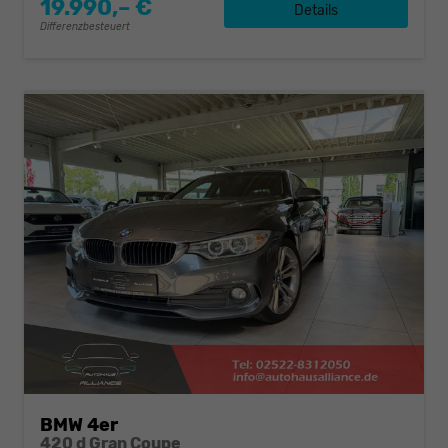
19.990,– €
Details
Differenzbesteuert
BMW 4er
420 d Gran Coupe