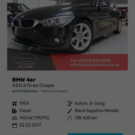
BMW 4er
420 d Gran Coupe
sofort lieferbar
Gebrauchtwagen
Fahrzeugnr.
1904
Getriebe
Autom. 8-Gang
Kraftstoff
Diesel
Außenfarbe
Black Sapphire Metallic
Leistung
140 kW (190 PS)
Kilometerstand
138.420 km
02.02.2017