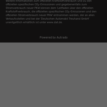
Weitere Informationen zum offiziellen Kraftstoffverbrauch und zu den
offiziellen spezifischen CO
-Emissionen und gegebenenfalls zum
2
Stromverbrauch neuer PKW können dem 'Leitfaden über den offiziellen
Kraftstoffverbrauch, die offiziellen spezifischen CO
-Emissionen und den
2
offiziellen Stromverbrauch neuer PKW' entnommen werden, der an allen
Verkaufsstellen und bei der 'Deutschen Automobil Treuhand GmbH'
unentgeltlich erhältlich ist unter www.dat.de.
Powered by Autrado