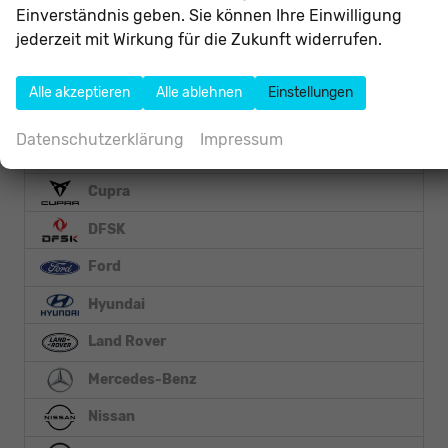
5er Touring
Einverständnis geben. Sie können Ihre Einwilligung
6er
jederzeit mit Wirkung für die Zukunft widerrufen.
7er
X6
Alle akzeptieren
Alle ablehnen
Einstellungen
X7
Datenschutzerklärung
Impressum
Citroën
Cupra
DFSK
Ford
Hyundai
Land Rover
Mercedes-Benz
Nissan