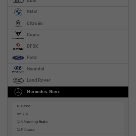
Audi
BMW
Citroën
Cupra
DFSK
Ford
Hyundai
Land Rover
Mercedes-Benz
A-Klasse
AMG GT
CLA Shooting Brake
CLE-Klasse