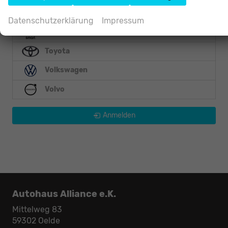
Skoda
Datenschutzerklärung
Impressum
Smart
Toyota
Volkswagen
Volvo
Anmelden
Autohaus Alliance e.K.
Mittelweg 83
59302
Oelde