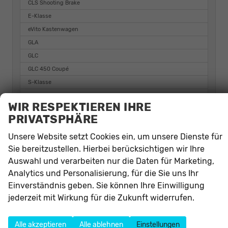
CLS Shooting Brake
E-Klasse
eVito Kastenwagen
GLA
GLC
GLC 450 Coupé
S-Klasse
Sprinter
WIR RESPEKTIEREN IHRE
Vito
PRIVATSPHÄRE
Vito Kastenwagen
Unsere Website setzt Cookies ein, um unsere Dienste für
Nissan
Sie bereitzustellen. Hierbei berücksichtigen wir Ihre
Auswahl und verarbeiten nur die Daten für Marketing,
Opel
Analytics und Personalisierung, für die Sie uns Ihr
Peugeot
Einverständnis geben. Sie können Ihre Einwilligung
jederzeit mit Wirkung für die Zukunft widerrufen.
Renault
Seat
Alle akzeptieren
Alle ablehnen
Einstellungen