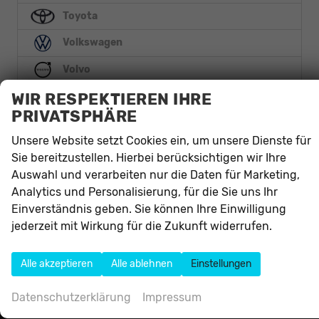
Toyota
Volkswagen
Volvo
WIR RESPEKTIEREN IHRE
Anmelden
PRIVATSPHÄRE
Unsere Website setzt Cookies ein, um unsere Dienste für
Sie bereitzustellen. Hierbei berücksichtigen wir Ihre
Auswahl und verarbeiten nur die Daten für Marketing,
Analytics und Personalisierung, für die Sie uns Ihr
Einverständnis geben. Sie können Ihre Einwilligung
Autohaus Alliance e.K.
jederzeit mit Wirkung für die Zukunft widerrufen.
Mittelweg 83
59302
Oelde
Alle akzeptieren
Alle ablehnen
Einstellungen
Telefon:
02522-8312050
Telefax:
02522-8312052
Datenschutzerklärung
Impressum
E-Mail:
info@autohausalliance.de