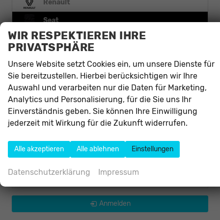
Renault
Seat
WIR RESPEKTIEREN IHRE
PRIVATSPHÄRE
Ateca
Ibiza
Unsere Website setzt Cookies ein, um unsere Dienste für
Leon
Sie bereitzustellen. Hierbei berücksichtigen wir Ihre
Leon Sportstourer
Auswahl und verarbeiten nur die Daten für Marketing,
Analytics und Personalisierung, für die Sie uns Ihr
Skoda
Einverständnis geben. Sie können Ihre Einwilligung
jederzeit mit Wirkung für die Zukunft widerrufen.
Smart
Toyota
Alle akzeptieren
Alle ablehnen
Einstellungen
Volkswagen
Datenschutzerklärung
Impressum
Volvo
Anmelden