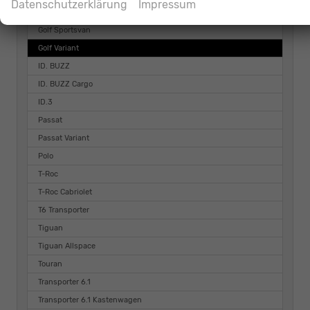
Datenschutzerklärung
Impressum
Golf GTI
Golf Sportsvan
Golf Variant
ID. BUZZ
ID. BUZZ Cargo
ID.3
Passat
Passat Variant
Polo
T-Roc
T-Roc Cabriolet
T6 Transporter
Tiguan
Tiguan Allspace
Touran
Transporter 6.1
Transporter 6.1 Kastenwagen