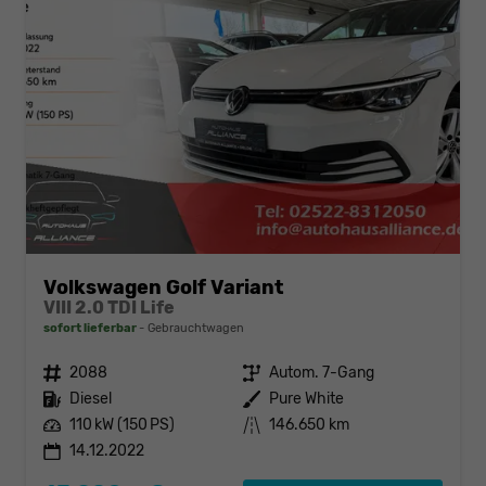
Volkswagen Golf Variant
VIII 2.0 TDI Life
sofort lieferbar
Gebrauchtwagen
Fahrzeugnr.
2088
Getriebe
Autom. 7-Gang
Kraftstoff
Diesel
Außenfarbe
Pure White
Leistung
110 kW (150 PS)
Kilometerstand
146.650 km
14.12.2022