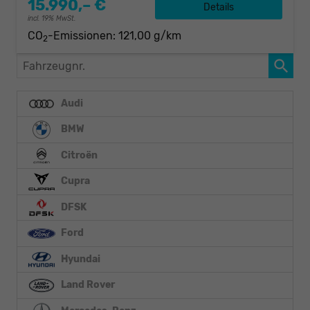
15.990,– €
Details
incl. 19% MwSt.
CO
-Emissionen:
121,00 g/km
2
Fahrzeugnr.
Audi
BMW
Citroën
Cupra
DFSK
Ford
Hyundai
Land Rover