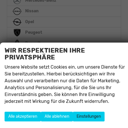
Mercedes-Benz
Nissan
Opel
Peugeot
Renault
WIR RESPEKTIEREN IHRE
Seat
PRIVATSPHÄRE
Skoda
Unsere Website setzt Cookies ein, um unsere Dienste für
Sie bereitzustellen. Hierbei berücksichtigen wir Ihre
Smart
Auswahl und verarbeiten nur die Daten für Marketing,
Toyota
Analytics und Personalisierung, für die Sie uns Ihr
Einverständnis geben. Sie können Ihre Einwilligung
Volkswagen
jederzeit mit Wirkung für die Zukunft widerrufen.
Arteon Shooting Brake
Alle akzeptieren
Alle ablehnen
Einstellungen
Caddy
Golf