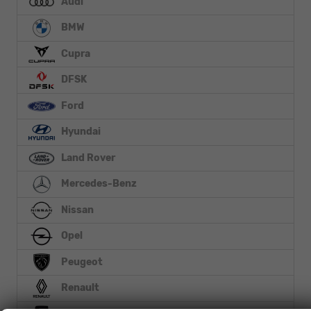
Audi
BMW
Cupra
DFSK
Ford
Hyundai
Land Rover
Mercedes-Benz
Nissan
Opel
Peugeot
Renault