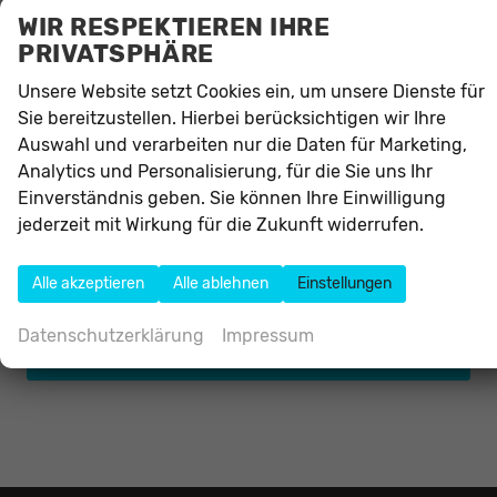
Seat
WIR RESPEKTIEREN IHRE
Skoda
PRIVATSPHÄRE
Smart
Unsere Website setzt Cookies ein, um unsere Dienste für
Sie bereitzustellen. Hierbei berücksichtigen wir Ihre
Toyota
Auswahl und verarbeiten nur die Daten für Marketing,
Analytics und Personalisierung, für die Sie uns Ihr
Volkswagen
Einverständnis geben. Sie können Ihre Einwilligung
Volvo
jederzeit mit Wirkung für die Zukunft widerrufen.
V60
Alle akzeptieren
Alle ablehnen
Einstellungen
XC90
Datenschutzerklärung
Impressum
Anmelden