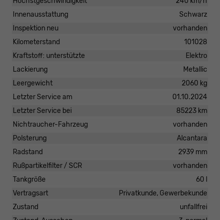
Höchstgeschwindigkeit
240 km/h
Innenausstattung
Schwarz
Inspektion neu
vorhanden
Kilometerstand
101028
Kraftstoff: unterstützte
Elektro
Lackierung
Metallic
Leergewicht
2060 kg
Letzter Service am
01.10.2024
Letzter Service bei
85223 km
Nichtraucher-Fahrzeug
vorhanden
Polsterung
Alcantara
Radstand
2939 mm
Rußpartikelfilter / SCR
vorhanden
Tankgröße
60 l
Vertragsart
Privatkunde, Gewerbekunde
Zustand
unfallfrei