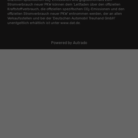
2
Stromverbrauch neuer PKW können dem 'Leitfaden über den offiziellen
Kraftstoffverbrauch, die offiziellen spezifischen CO
-Emissionen und den
2
offiziellen Stromverbrauch neuer PKW' entnommen werden, der an allen
Verkaufsstellen und bei der 'Deutschen Automobil Treuhand GmbH'
unentgeltlich erhältlich ist unter www.dat.de.
Powered by Autrado