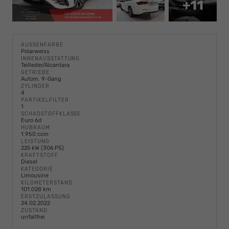
+11
AUSSENFARBE
Polarweiss
INNENAUSSTATTUNG
Teilleder/Alcantara
GETRIEBE
Autom. 9-Gang
ZYLINDER
4
PARTIKELFILTER
1
SCHADSTOFFKLASSE
Euro 6d
HUBRAUM
1.950 ccm
LEISTUNG
225 kW (306 PS)
KRAFTSTOFF
Diesel
KATEGORIE
Limousine
KILOMETERSTAND
101.028 km
ERSTZULASSUNG
24.02.2022
ZUSTAND
unfallfrei