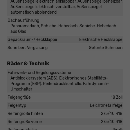
Außenspiegel elektrisch anklappbar, Außenspiegel beheizbar,
Außenspiegel elektrisch verstellbar, Außenspiegel
automatisch abblendend
Dachausführung
Panoramadach, Schiebe-Hebedach, Schiebe-Hebedach
aus Glas
Gepäckraum-/Heckklappe
Elektrische Heckklappe
Scheiben, Verglasung
Getönte Scheiben
Räder & Technik
Fahrwerk- und Regelungssysteme
Antiblockiersystem (ABS), Elektronisches Stabilitäts-
Programm (ESP), Reifendruckkontrolle, Fahrdynamik-
Umschalter
Felgengröße
18 Zoll
Felgentyp
Leichtmetallfelge
Reifengröße hinten
275/40 R18
Reifengröße vorne
275/40 R18
Reifenhersteller
Pirelli