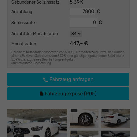
5,39%
Gebundener Sollzinssatz
€
Anzahlung
€
Schlussrate
Anzahl der Monatsraten
447,– €
Monatsraten
Bei einem Nettodarlehensbetrag von 5.000,- € erhalten zwei Drittel der Kunden
einen effektiven Jahreszins von 5,39% oder günstiger (gebundener Sollzinssatz
5,39% p.a. zzgl. eines Bearbeitungsentgelts).
unverbindliche Berechnung
Fahrzeug anfragen
Fahrzeugexposé (PDF)