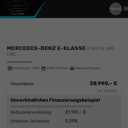
Menü
MERCEDES-BENZ E-KLASSE
E 300 DE AMG
LINE
Fahrzeugnr.:
1896
sofort lieferbar
Gebrauchtwagen
38.990,– €
Gesamtpreis
incl. 19% MwSt.
Unverbindliches Finanzierungsbeispiel
Finanzieren Sie Ihr Fahrzeug mit 5,39% effektivem Jahreszins
31.190,– €
Nettodarlehensbetrag
5,39%
Effektiver Jahreszins