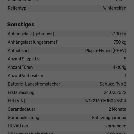
Reifentyp
Winterreifen
Sonstiges
Anhängelast (gebremst)
2100 kg
Anhängelast (ungebremst)
750 kg
Antriebsart
Plugin-Hybrid (PHEV)
Anzahl Sitzplätze
5
Anzahl Türen
4-türig
Anzahl Vorbesitzer
1
Batterie-Ladestromstecker
Schuko, Typ 2
Erstzulassung
24.02.2022
FIN (VIN)
W1K2130161B047804
Garantiedauer
12 Monate
Garantieleistung
Fahrzeuggarantie
HU/AU neu
vorhanden