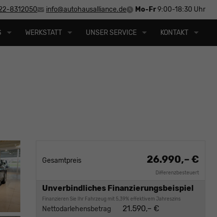
22-8312050
info@autohausalliance.de
Mo-Fr
9:00-18:30 Uhr
S
WERKSTATT
UNSER SERVICE
KONTAKT
26.990,– €
Gesamtpreis
Differenzbesteuert
Unverbindliches Finanzierungsbeispiel
Finanzieren Sie Ihr Fahrzeug mit 5,39% effektivem Jahreszins
21.590,– €
Nettodarlehensbetrag