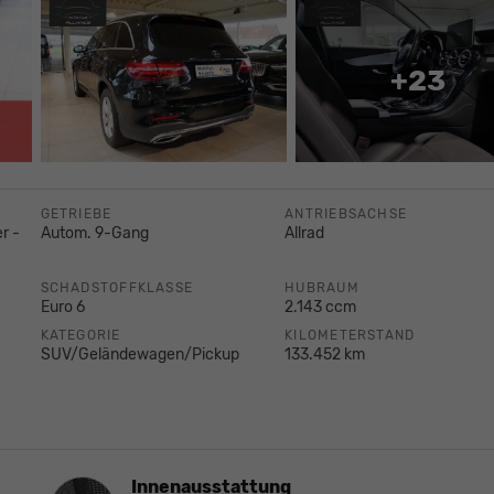
+23
GETRIEBE
ANTRIEBSACHSE
r -
Autom. 9-Gang
Allrad
SCHADSTOFFKLASSE
HUBRAUM
Euro 6
2.143 ccm
KATEGORIE
KILOMETERSTAND
SUV/Geländewagen/Pickup
133.452 km
Innenausstattung
Innenausstattung