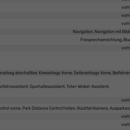
vor
vor
vor
Navigation, Navigation mit Bil
Freisprecheinrichtung, Bl
vor
erairbag abschaltbar, Knieairbags Vorne, Seitenairbags Vorne, Beifahre
fahrassistent, Spurhalteassistent, Toter-Winkel-Assistent,
vor
ntrol vorne, Park Distance Control hinten, Rückfahrkamera, Ausparkas
vor
vor