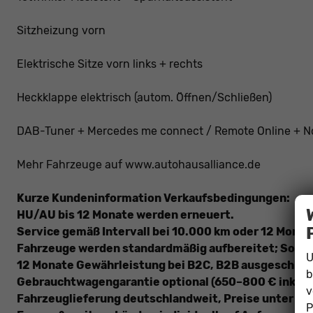
Sitzheizung vorn
Elektrische Sitze vorn links + rechts
Heckklappe elektrisch (autom. Öffnen/Schließen)
DAB-Tuner + Mercedes me connect / Remote Online + N
Mehr Fahrzeuge auf www.autohausalliance.de
Kurze Kundeninformation Verkaufsbedingungen:
HU/AU bis 12 Monate werden erneuert.
Service gemäß Intervall bei 10.000 km oder 12 Monat
Fahrzeuge werden standardmäßig aufbereitet; Sonde
U
12 Monate Gewährleistung bei B2C, B2B ausgeschloss
b
Gebrauchtwagengarantie optional (650–800 € inkl. 
v
Fahrzeuglieferung deutschlandweit, Preise unter
ww
P