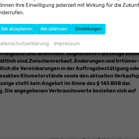
önnen Ihre Einwilligung jederzeit mit Wirkung für die Zukunf
iderrufen.
Alle akzeptieren
Alle ablehnen
Einstellungen
 allgemeinen Identifizierung des Fahrzeugs und stellt k
atenschutzerklärung
Impressum
n Sinne dar. Alle Angaben, Bilder und Beschreibungen s
ferungszustand abweichen. Abgebildete Fahrzeuge könn
ältlich sind.Zwischenverkauf, Änderungen und Irrtümer 
ßlich die Vereinbarungen in der Auftragsbestätigung ode
exakten Kilometerstände sowie den aktuellen Verkaufsp
eige stellt kein Angebot im Sinne des § 145 BGB dar,
g. Die angegebenen Verbrauchswerte beziehen sich auf