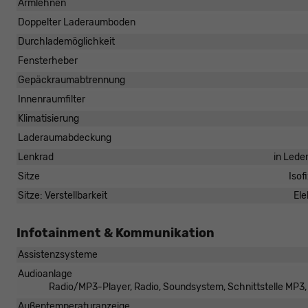
Armlehnen
Doppelter Laderaumboden
Durchlademöglichkeit
Fensterheber
Gepäckraumabtrennung
Innenraumfilter
Klimatisierung
Laderaumabdeckung
Lenkrad
in Lede
Sitze
Isof
Sitze: Verstellbarkeit
Ele
Infotainment & Kommunikation
Assistenzsysteme
Audioanlage
Radio/MP3-Player, Radio, Soundsystem, Schnittstelle MP3, S
Außentemperaturanzeige