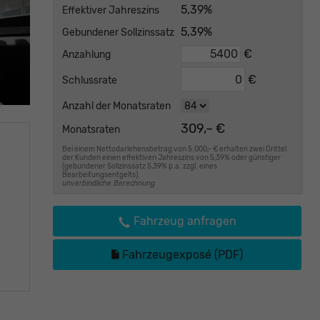
5,39%
Effektiver Jahreszins
5,39%
Gebundener Sollzinssatz
€
Anzahlung
€
Schlussrate
Anzahl der Monatsraten
309,– €
Monatsraten
Bei einem Nettodarlehensbetrag von 5.000,- € erhalten zwei Drittel
der Kunden einen effektiven Jahreszins von 5,39% oder günstiger
(gebundener Sollzinssatz 5,39% p.a. zzgl. eines
Bearbeitungsentgelts).
unverbindliche Berechnung
Fahrzeug anfragen
Fahrzeugexposé (PDF)