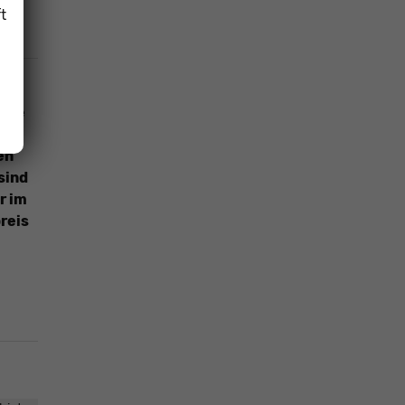
t
eine
ind
en
sind
r im
reis