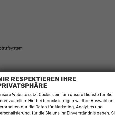
otrufsystem
WIR RESPEKTIEREN IHRE
PRIVATSPHÄRE
en; bestehender Service bleibt unberührt.
raufbereitung auf Anfrage.
nsere Website setzt Cookies ein, um unsere Dienste für Sie
en (gesetzlich zulässig).
ereitzustellen. Hierbei berücksichtigen wir Ihre Auswahl un
MwSt./12 Monate).
erarbeiten nur die Daten für Marketing, Analytics und
w.autohausalliance.de
.
ersonalisierung, für die Sie uns Ihr Einverständnis geben. S