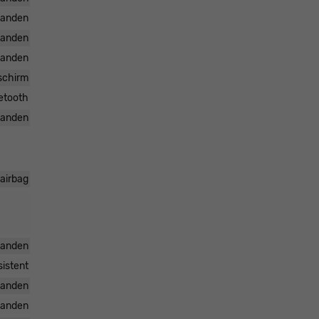
handen
handen
handen
dschirm
uetooth
handen
rairbag
handen
sistent
handen
handen