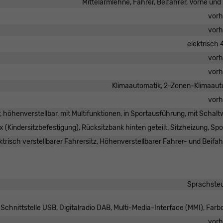
Mittelarmlehne, Fahrer, Beifahrer, Vorne und
vor
vor
elektrisch
vor
vor
Klimaautomatik, 2-Zonen-Klimaaut
vor
r, höhenverstellbar, mit Multifunktionen, in Sportausführung, mit Schal
ix (Kindersitzbefestigung), Rücksitzbank hinten geteilt, Sitzheizung, Spo
ktrisch verstellbarer Fahrersitz, Höhenverstellbarer Fahrer- und Beifah
Sprachste
chnittstelle USB, Digitalradio DAB, Multi-Media-Interface (MMI), Farb
vor