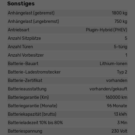
Sonstiges
Anhängelast (gebremst)
1800 kg
Anhängelast (ungebremst)
750 kg
Antriebsart
Plugin-Hybrid (PHEV)
Anzahl Sitzplätze
5
Anzahl Türen
5-türig
Anzahl Vorbesitzer
1
Batterie-Bauart
Lithium-Ionen
Batterie-Ladestromstecker
Typ 2
Batterie-Zertifikat
vorhanden
Batterieausstattung
vorhanden/gekauft
Batteriegarantie (Km)
160000 km
Batteriegarantie (Monate)
96 Monate
Batteriekapazität (brutto)
13 kWh
Batterieladezeit 10% bis 80%
3 Min
Batteriespannung
230 Volt