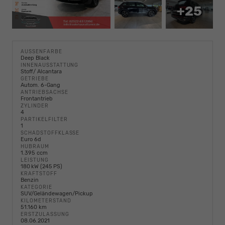
+25
AUSSENFARBE
Deep Black
INNENAUSSTATTUNG
Stoff/ Alcantara
GETRIEBE
Autom. 6-Gang
ANTRIEBSACHSE
Frontantrieb
ZYLINDER
4
PARTIKELFILTER
1
SCHADSTOFFKLASSE
Euro 6d
HUBRAUM
1.395 ccm
LEISTUNG
180 kW (245 PS)
KRAFTSTOFF
Benzin
KATEGORIE
SUV/Geländewagen/Pickup
KILOMETERSTAND
51.160 km
ERSTZULASSUNG
08.06.2021