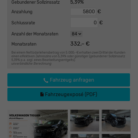
5,39%
Gebundener Sollzinssatz
€
Anzahlung
€
Schlussrate
Anzahl der Monatsraten
332,– €
Monatsraten
Bei einem Nettodarlehensbetrag von 5.000,- € erhalten zwei Drittel der Kunden
einen effektiven Jahreszins von 5,39% oder günstiger (gebundener Sollzinssatz
5,39% p.a. zzgl. eines Bearbeitungsentgelts).
unverbindliche Berechnung
Fahrzeug anfragen
Fahrzeugexposé (PDF)