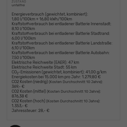
ZUSTAND
unfallfrei
Energieverbrauch (gewichtet, kombiniert):
1,80 l/100km + 16,80 kWh/100km
Kraftstoffverbrauch bei entladener Batterie Innenstadt:
8,10 l/100km
Kraftstoffverbrauch bei entladener Batterie Stadtrand:
6,00 l/100km
Kraftstoffverbrauch bei entladener Batterie Landstraße:
6,10 l/100km
Kraftstoffverbrauch bei entladener Batterie Autobahn:
7,50 l/100km
Elektrische Reichweite (EAER):
47 km
Elektrische Reichweite Stadt:
55 km
CO
-Emissionen (gewichtet, kombiniert):
41,00 g/km
2
Energiekosten bei 15.000 km pro Jahr:
1.279,80 €
CO2 Kosten (niedrig)
:
(Kosten Durchschnitt 10 Jahre)
369,- €
CO2 Kosten (mittel)
:
(Kosten Durchschnitt 10 Jahre)
876,38 €
CO2 Kosten (hoch)
:
(Kosten Durchschnitt 10 Jahre)
1.353,- €
Jahressteuer:
28,- €