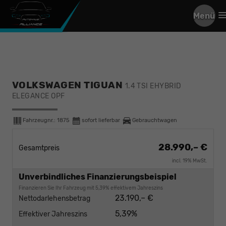
Menü
VOLKSWAGEN TIGUAN
1.4 TSI EHYBRID
ELEGANCE OPF
Fahrzeugnr.:
1875
sofort lieferbar
Gebrauchtwagen
28.990,– €
Gesamtpreis
incl. 19% MwSt.
Unverbindliches Finanzierungsbeispiel
Finanzieren Sie Ihr Fahrzeug mit 5,39% effektivem Jahreszins
23.190,– €
Nettodarlehensbetrag
5,39%
Effektiver Jahreszins