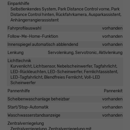
Einparkhilfe
Selbstlenkendes System, Park Distance Control vorne, Park
Distance Control hinten, Rückfahrkamera, Ausparkassistent,
Anhängerrangierassistent
Fahrprofilauswahl
vorhanden
Follow-Me-Home-Funktion
vorhanden
Innenspiegel automatisch abblendend
vorhanden
Lenkung
Servolenkung, Servotronic, Aktivlenkung
Lichttechnik
Kurvenlicht, Lichtsensor, Nebelscheinwerfer, Tagfahrlicht,
LED-Rückleuchten, LED-Scheinwerfer, Fernlichtassistent,
LED-Tagfahrlicht, Blendfreies Fernlicht, Voll-LED
Scheinwerfer
Pannenhilfe
Pannenkit
Scheibenwaschanlage beheizbar
vorhanden
Start/Stop-Automatik
vorhanden
Waschwasserstandsanzeige
vorhanden
Zentralverriegelung
Zentralverriegelung, Zentralverriegelung mit