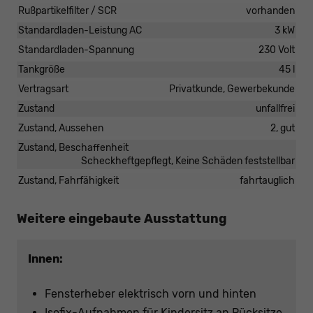
Rußpartikelfilter / SCR
vorhanden
Standardladen-Leistung AC
3 kW
Standardladen-Spannung
230 Volt
Tankgröße
45 l
Vertragsart
Privatkunde, Gewerbekunde
Zustand
unfallfrei
Zustand, Aussehen
2, gut
Zustand, Beschaffenheit
Scheckheftgepflegt, Keine Schäden feststellbar
Zustand, Fahrfähigkeit
fahrtauglich
Weitere eingebaute Ausstattung
Innen:
Fensterheber elektrisch vorn und hinten
Isofix-Aufnahmen für Kindersitz an Rücksitze