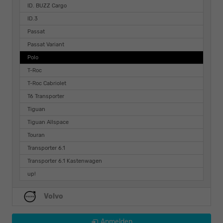
ID. BUZZ Cargo
ID.3
Passat
Passat Variant
Polo
T-Roc
T-Roc Cabriolet
T6 Transporter
Tiguan
Tiguan Allspace
Touran
Transporter 6.1
Transporter 6.1 Kastenwagen
up!
Volvo
Anmelden