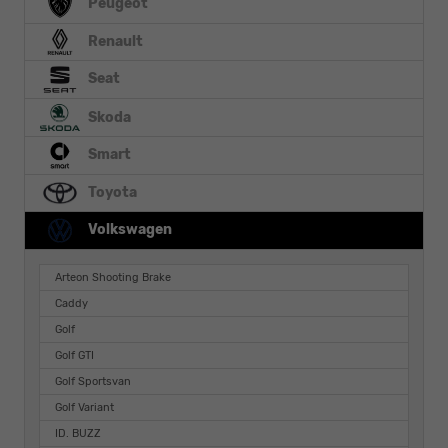
Peugeot
Renault
Seat
Skoda
Smart
Toyota
Volkswagen
Arteon Shooting Brake
Caddy
Golf
Golf GTI
Golf Sportsvan
Golf Variant
ID. BUZZ