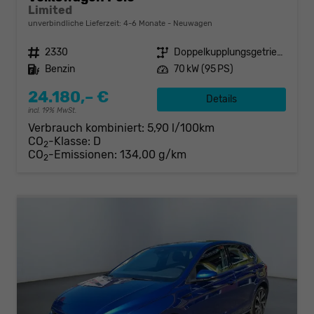
Limited
unverbindliche Lieferzeit: 4-6 Monate
Neuwagen
Fahrzeugnr.
2330
Getriebe
Doppelkupplungsgetriebe (DSG)
Kraftstoff
Benzin
Leistung
70 kW (95 PS)
24.180,– €
Details
incl. 19% MwSt.
Verbrauch kombiniert:
5,90 l/100km
CO
-Klasse:
D
2
CO
-Emissionen:
134,00 g/km
2