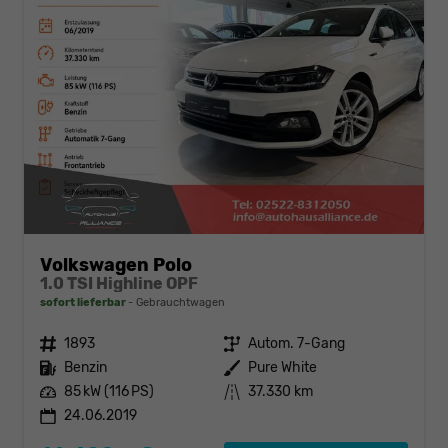
Volkswagen Polo
1.0 TSI Highline OPF
sofort lieferbar
Gebrauchtwagen
Fahrzeugnr.
1893
Getriebe
Autom. 7-Gang
Kraftstoff
Benzin
Außenfarbe
Pure White
Leistung
85 kW (116 PS)
Kilometerstand
37.330 km
24.06.2019