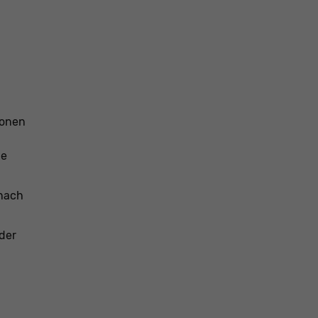
ionen
ie
 nach
der