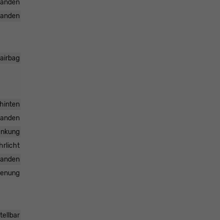
handen
handen
rairbag
 hinten
handen
enkung
hrlicht
handen
dienung
tellbar