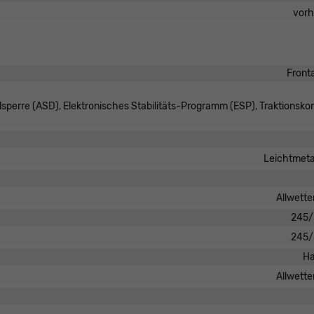
vor
Front
lsperre (ASD), Elektronisches Stabilitäts-Programm (ESP), Traktionskon
Leichtmeta
Allwette
245/
245/
Ha
Allwette