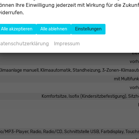
önnen Ihre Einwilligung jederzeit mit Wirkung für die Zukunf
ten Kilometerstände sowie den aktuellen Verkaufspreis er
iderrufen.
kein Angebot im Sinne des § 145 BGB dar, sondern dient der
erbrauchswerte beziehen sich auf WLTP-Daten.
Alle akzeptieren
Alle ablehnen
Einstellungen
atenschutzerklärung
Impressum
Mittelarmlehne, Fahrer, Be
ele
vor
Klimaanlage manuell, Klimaautomatik, Standheizung, 3-Zonen-Klimaaut
mit Multifun
vor
Komfortsitze, Isofix (Kindersitzbefestigung), Sitz
o/MP3-Player, Radio, Radio/CD, Schnittstelle USB, Farbdisplay, Touc