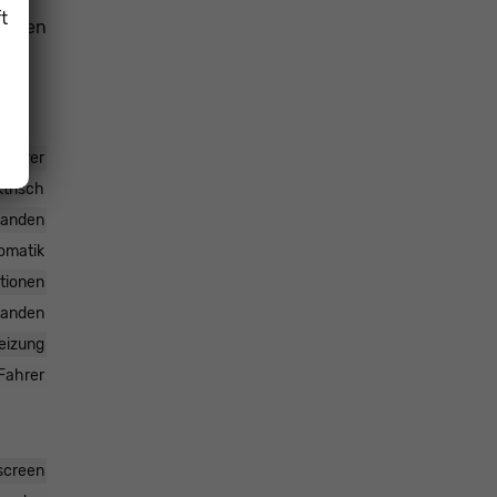
t
fahren
ifahrer
ktrisch
handen
omatik
ktionen
handen
heizung
Fahrer
hscreen