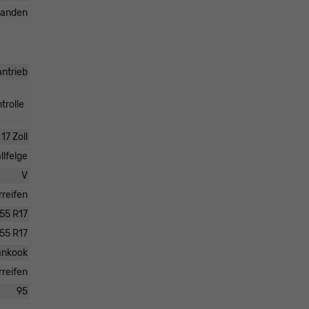
handen
antrieb
trolle
17 Zoll
llfelge
V
rreifen
55 R17
55 R17
nkook
rreifen
95