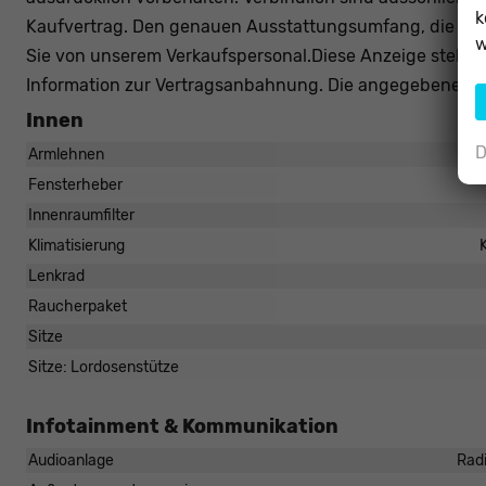
k
Kaufvertrag. Den genauen Ausstattungsumfang, die exak
w
Sie von unserem Verkaufspersonal.Diese Anzeige stellt 
Information zur Vertragsanbahnung. Die angegebenen V
Innen
D
Armlehnen
Fensterheber
Innenraumfilter
Klimatisierung
Lenkrad
Raucherpaket
Sitze
Sitze: Lordosenstütze
Infotainment & Kommunikation
Audioanlage
Radi