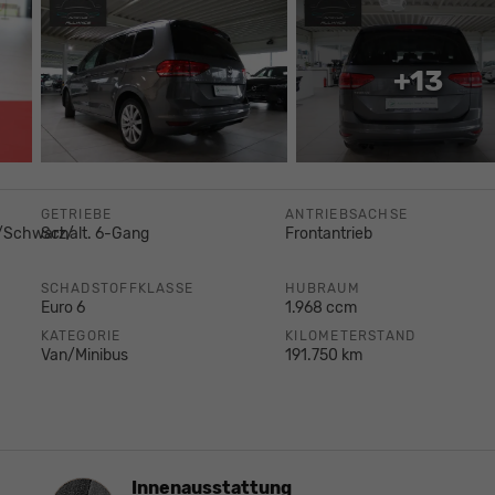
+13
GETRIEBE
ANTRIEBSACHSE
z/Schwarz/
Schalt. 6-Gang
Frontantrieb
SCHADSTOFFKLASSE
HUBRAUM
Euro 6
1.968 ccm
KATEGORIE
KILOMETERSTAND
Van/Minibus
191.750 km
Innenausstattung
Innenausstattung