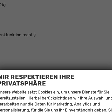
RA)
enkfunktion rechts)
WIR RESPEKTIEREN IHRE
PRIVATSPHÄRE
gemeinen Identifizierung des Fahrzeugs und stellt keine
inne dar. Alle Angaben, Bilder und Beschreibungen sind
nsere Website setzt Cookies ein, um unsere Dienste für Sie
rungszustand abweichen. Abgebildete Fahrzeuge können
ereitzustellen. Hierbei berücksichtigen wir Ihre Auswahl un
erarbeiten nur die Daten für Marketing, Analytics und
lich sind.Zwischenverkauf, Änderungen und Irrtümer sind
ersonalisierung, für die Sie uns Ihr Einverständnis geben. S
ch die Vereinbarungen in der Auftragsbestätigung oder im