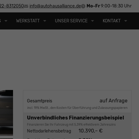
22-8312050
info@autohausalliance.de
Mo-Fr
9:00-18:30 Uhr
S
WERKSTATT
UNSER SERVICE
KONTAKT
auf Anfrage
Gesamtpreis
incl. 19% MwSt., den Kosten für Überführung und Zulassungspapieren
Unverbindliches Finanzierungsbeispiel
Finanzieren Sie Ihr Fahrzeug mit 5,39% effektivem Jahreszins
10.390,– €
Nettodarlehensbetrag