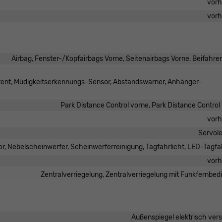
vor
vor
Airbag, Fenster-/Kopfairbags Vorne, Seitenairbags Vorne, Beifahre
stent, Müdigkeitserkennungs-Sensor, Abstandswarner, Anhänger-
Park Distance Control vorne, Park Distance Control
vor
Servol
r, Nebelscheinwerfer, Scheinwerferreinigung, Tagfahrlicht, LED-Tagfa
vor
Zentralverriegelung, Zentralverriegelung mit Funkfernbe
Außenspiegel elektrisch vers