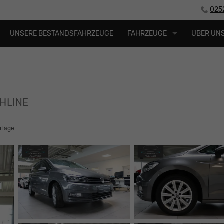
025
UNSERE BESTANDSFAHRZEUGE
FAHRZEUGE
ÜBER UN
GHLINE
rlage