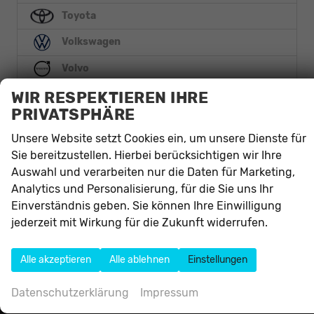
Toyota
Volkswagen
Volvo
WIR RESPEKTIEREN IHRE
Anmelden
PRIVATSPHÄRE
Unsere Website setzt Cookies ein, um unsere Dienste für
Sie bereitzustellen. Hierbei berücksichtigen wir Ihre
Auswahl und verarbeiten nur die Daten für Marketing,
Analytics und Personalisierung, für die Sie uns Ihr
Einverständnis geben. Sie können Ihre Einwilligung
Autohaus Alliance e.K.
jederzeit mit Wirkung für die Zukunft widerrufen.
Mittelweg 83
59302
Oelde
Alle akzeptieren
Alle ablehnen
Einstellungen
Telefon:
02522-8312050
Telefax:
02522-8312052
Datenschutzerklärung
Impressum
E-Mail:
info@autohausalliance.de