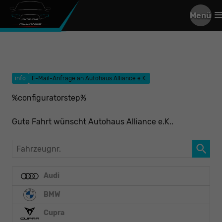
Menü
info
E-Mail-Anfrage an Autohaus Alliance e.K.
%configuratorstep%
Gute Fahrt wünscht Autohaus Alliance e.K..
Fahrzeugnr.
Audi
BMW
Cupra