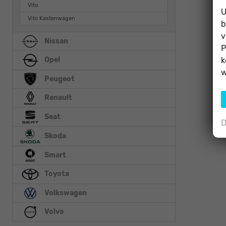
Vito
U
Vito Kastenwagen
b
v
Nissan
P
k
Opel
w
Peugeot
Renault
Seat
D
Skoda
Smart
Toyota
Volkswagen
Volvo