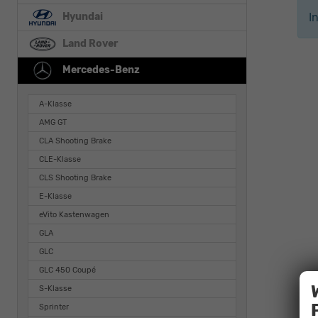
Hyundai
I
Land Rover
Mercedes-Benz
A-Klasse
AMG GT
CLA Shooting Brake
CLE-Klasse
CLS Shooting Brake
E-Klasse
eVito Kastenwagen
GLA
GLC
GLC 450 Coupé
S-Klasse
Sprinter