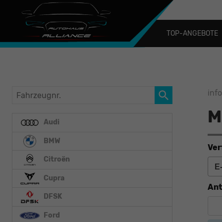
TOP-ANGEBOTE
Fahrzeugnr.
inf
M
Audi
BMW
Ver
Citroën
Cupra
Ant
DFSK
Ford