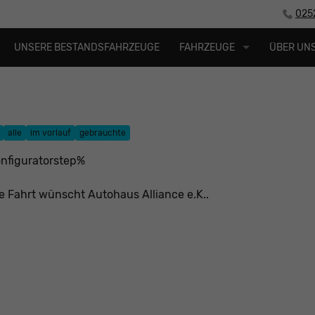
025
UNSERE BESTANDSFAHRZEUGE
FAHRZEUGE
ÜBER UN
alle
im vorlauf
gebrauchte
nfiguratorstep%
e Fahrt wünscht Autohaus Alliance e.K..