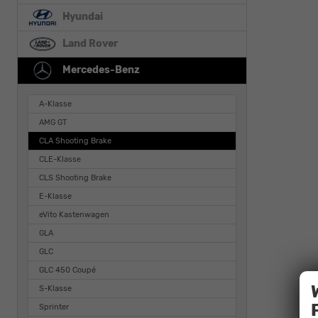
Hyundai
Land Rover
Mercedes-Benz
A-Klasse
AMG GT
CLA Shooting Brake
CLE-Klasse
CLS Shooting Brake
E-Klasse
eVito Kastenwagen
GLA
GLC
GLC 450 Coupé
S-Klasse
Sprinter