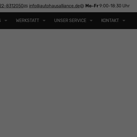
22-8312050
info@autohausalliance.de
Mo-Fr
9:00-18:30 Uhr
S
WERKSTATT
UNSER SERVICE
KONTAKT