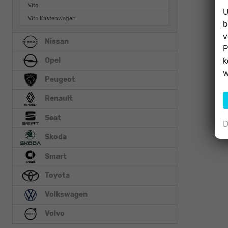
Vito
U
Vito Kastenwagen
b
v
Nissan
P
k
Opel
w
Peugeot
Renault
Seat
D
Skoda
Smart
Toyota
Volkswagen
Volvo