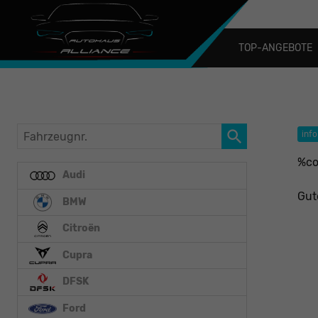
TOP-ANGEBOTE
Fahrzeugnr.
info
%co
Audi
Gut
BMW
Citroën
Cupra
DFSK
Ford