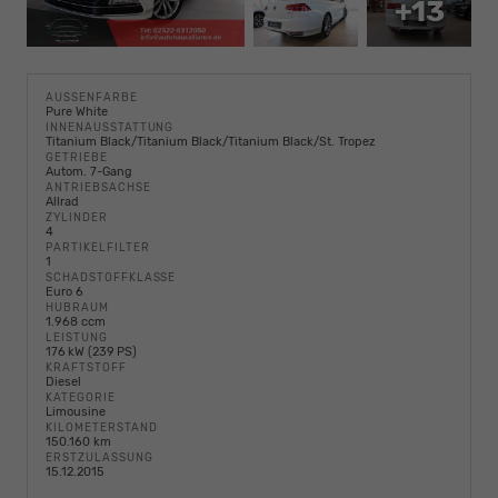
+13
AUSSENFARBE
Pure White
INNENAUSSTATTUNG
Titanium Black/Titanium Black/Titanium Black/St. Tropez
GETRIEBE
Autom. 7-Gang
ANTRIEBSACHSE
Allrad
ZYLINDER
4
PARTIKELFILTER
1
SCHADSTOFFKLASSE
Euro 6
HUBRAUM
1.968 ccm
LEISTUNG
176 kW (239 PS)
KRAFTSTOFF
Diesel
KATEGORIE
Limousine
KILOMETERSTAND
150.160 km
ERSTZULASSUNG
15.12.2015