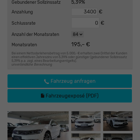
5,39%
Gebundener Sollzinssatz
€
Anzahlung
€
Schlussrate
Anzahl der Monatsraten
195,– €
Monatsraten
Bei einem Nettodarlehensbetrag von 5.000,- € erhalten zwei Drittel der Kunden
einen effektiven Jahreszins von 5,39% oder günstiger (gebundener Sollzinssatz
5,39% p.a. zzgl. eines Bearbeitungsentgelts).
unverbindliche Berechnung
Fahrzeug anfragen
Fahrzeugexposé (PDF)