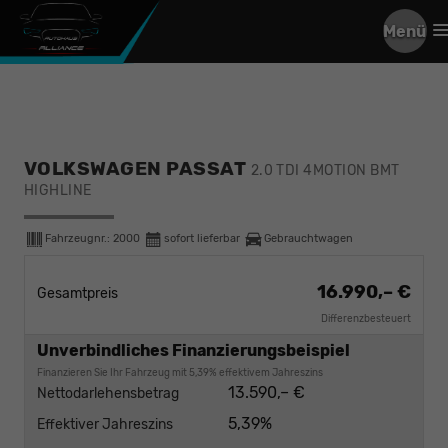
Menü
VOLKSWAGEN PASSAT
2.0 TDI 4MOTION BMT
HIGHLINE
Fahrzeugnr.:
2000
sofort lieferbar
Gebrauchtwagen
16.990,– €
Gesamtpreis
Differenzbesteuert
Unverbindliches Finanzierungsbeispiel
Finanzieren Sie Ihr Fahrzeug mit 5,39% effektivem Jahreszins
13.590,– €
Nettodarlehensbetrag
5,39%
Effektiver Jahreszins