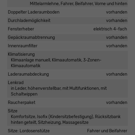
Mittelarmlehne, Fahrer, Beifahrer, Vorne und hinten
Doppelter Laderaumboden
vorhanden
Durchlademöglichkeit
vorhanden
Fensterheber
elektrisch 4-fach
Gepäckraumabtrennung
vorhanden
Innenraumfilter
vorhanden
Klimatisierung
Klimaanlage manuell, Klimaautomatik, 3-Zonen-
Klimaautomatik
Laderaumabdeckung
vorhanden
Lenkrad
in Leder, höhenverstellbar, mit Multifunktionen, mit
Schaltwippen
Raucherpaket
vorhanden
Sitze
Komfortsitze, Isofix (Kindersitzbefestigung), Rücksitzbank
hinten geteilt, Sitzheizung, Massagesitze
Sitze: Lordosenstütze
Fahrer und Beifahrer