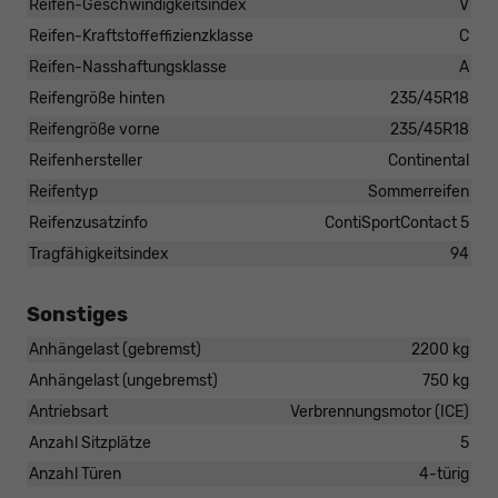
Reifen-Geschwindigkeitsindex
V
Reifen-Kraftstoffeffizienzklasse
C
Reifen-Nasshaftungsklasse
A
Reifengröße hinten
235/45R18
Reifengröße vorne
235/45R18
Reifenhersteller
Continental
Reifentyp
Sommerreifen
Reifenzusatzinfo
ContiSportContact 5
Tragfähigkeitsindex
94
Sonstiges
Anhängelast (gebremst)
2200 kg
Anhängelast (ungebremst)
750 kg
Antriebsart
Verbrennungsmotor (ICE)
Anzahl Sitzplätze
5
Anzahl Türen
4-türig