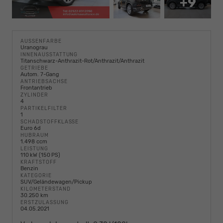
+9
AUSSENFARBE
Uranograu
INNENAUSSTATTUNG
Titanschwarz-Anthrazit-Rot/Anthrazit/Anthrazit
GETRIEBE
Autom. 7-Gang
ANTRIEBSACHSE
Frontantrieb
ZYLINDER
4
PARTIKELFILTER
1
SCHADSTOFFKLASSE
Euro 6d
HUBRAUM
1.498 ccm
LEISTUNG
110 kW (150 PS)
KRAFTSTOFF
Benzin
KATEGORIE
SUV/Geländewagen/Pickup
KILOMETERSTAND
30.250 km
ERSTZULASSUNG
04.05.2021