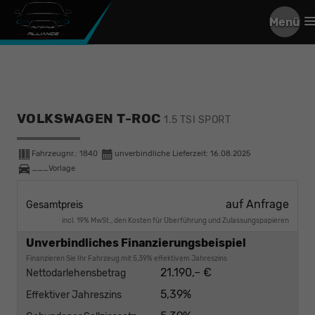
Menü
VOLKSWAGEN T-ROC
1.5 TSI SPORT
Fahrzeugnr.:
1840
unverbindliche Lieferzeit:
16.08.2025
___Vorlage
auf Anfrage
Gesamtpreis
incl. 19% MwSt., den Kosten für Überführung und Zulassungspapieren
Unverbindliches Finanzierungsbeispiel
Finanzieren Sie Ihr Fahrzeug mit 5,39% effektivem Jahreszins
21.190,– €
Nettodarlehensbetrag
5,39%
Effektiver Jahreszins