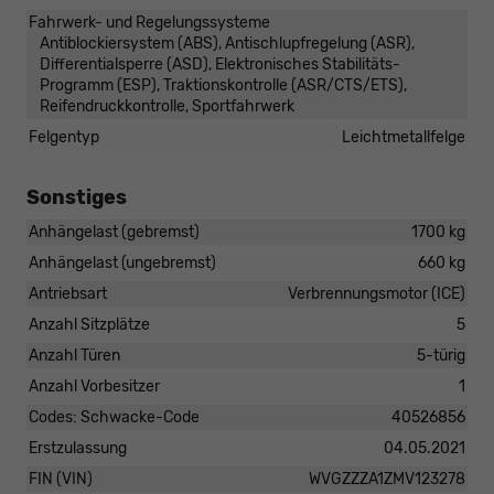
Fahrwerk- und Regelungssysteme
Antiblockiersystem (ABS), Antischlupfregelung (ASR),
Differentialsperre (ASD), Elektronisches Stabilitäts-
Programm (ESP), Traktionskontrolle (ASR/CTS/ETS),
Reifendruckkontrolle, Sportfahrwerk
Felgentyp
Leichtmetallfelge
Sonstiges
Anhängelast (gebremst)
1700 kg
Anhängelast (ungebremst)
660 kg
Antriebsart
Verbrennungsmotor (ICE)
Anzahl Sitzplätze
5
Anzahl Türen
5-türig
Anzahl Vorbesitzer
1
Codes: Schwacke-Code
40526856
Erstzulassung
04.05.2021
FIN (VIN)
WVGZZZA1ZMV123278