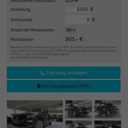
5,39%
Gebundener Sollzinssatz
€
Anzahlung
€
Schlussrate
Anzahl der Monatsraten
303,– €
Monatsraten
Bei einem Nettodarlehensbetrag von 5.000,- € erhalten zwei Drittel der Kunden
einen effektiven Jahreszins von 5,39% oder günstiger (gebundener Sollzinssatz
5,39% p.a. zzgl. eines Bearbeitungsentgelts).
unverbindliche Berechnung
Fahrzeug anfragen
Fahrzeugexposé (PDF)