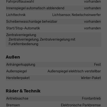
Fahrprofilauswahl
vorhanden
Innenspiegel automatisch abblendend
vorhanden
Lichttechnik
Lichtsensor, Nebelscheinwerfer
Scheibenwaschanlage beheizbar
vorhanden
Start/Stop-Automatik
vorhanden
Zentralverriegelung
Zentralverriegelung, Zentralverriegelung mit
Funkfernbedienung
Außen
Anhängerkupplung
Fest
Außenspiegel
Außenspiegel elektrisch verstellbar
Herstellerpaket
Winter-Paket
Räder & Technik
Antriebsachse
Frontantrieb
Bremsen
Elektronische Parkbremse