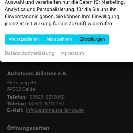
Volkswagen
Auswahl und verarbeiten nur die Daten für Marketing,
Analytics und Personalisierung, für die Sie uns Ihr
Volvo
Einverständnis geben. Sie können Ihre Einwilligung
jederzeit mit Wirkung für die Zukunft widerrufen.
Anmelden
Alle akzeptieren
Alle ablehnen
Einstellungen
Datenschutzerklärung
Impressum
Autohaus Alliance e.K.
Mittelweg 83
59302
Oelde
Telefon:
02522-8312050
Telefax:
02522-8312052
E-Mail:
info@autohausalliance.de
Öffnungszeiten