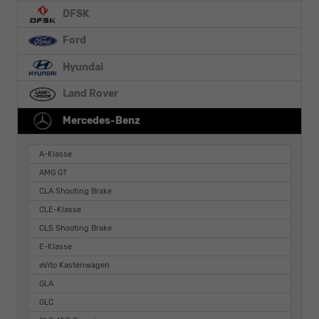
DFSK
Ford
Hyundai
Land Rover
Mercedes-Benz
A-Klasse
AMG GT
CLA Shooting Brake
CLE-Klasse
CLS Shooting Brake
E-Klasse
eVito Kastenwagen
GLA
GLC