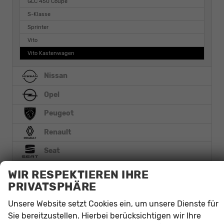
GLC 450 Coupé
S-Klasse
Sprinter
Vito
Vito Kastenwagen
Nissan
Opel
Peugeot
Renault
Seat
Skoda
WIR RESPEKTIEREN IHRE
PRIVATSPHÄRE
Smart
Unsere Website setzt Cookies ein, um unsere Dienste für
Toyota
Sie bereitzustellen. Hierbei berücksichtigen wir Ihre