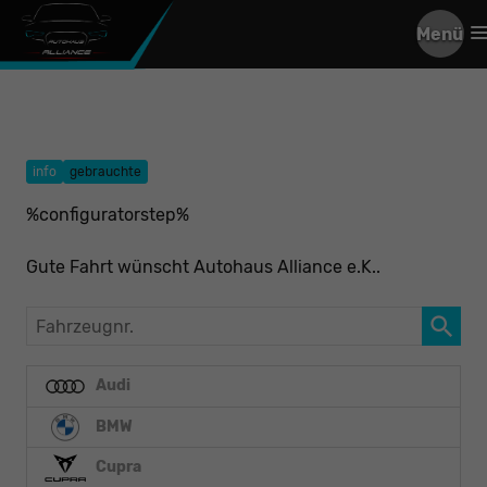
Menü
info
gebrauchte
%configuratorstep%
Gute Fahrt wünscht Autohaus Alliance e.K..
Fahrzeugnr.
Audi
BMW
Cupra